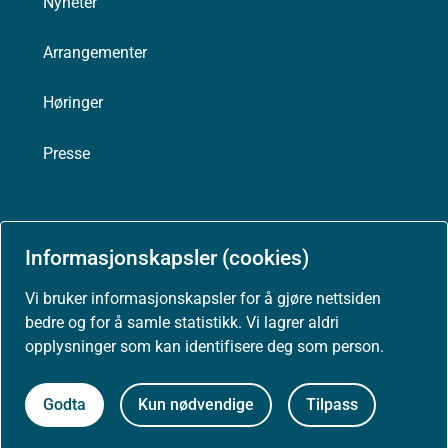
Nyheter
Arrangementer
Høringer
Presse
Informasjonskapsler (cookies)
Om nettstedet
Vi bruker informasjonskapsler for å gjøre nettsiden
Personvernerklæring
bedre og for å samle statistikk. Vi lagrer aldri
opplysninger som kan identifisere deg som person.
Tilgjengelighetserklæring (uustatus.no)
Godta
Kun nødvendige
Tilpass
Besøksstatistikk og informasjonskapsler