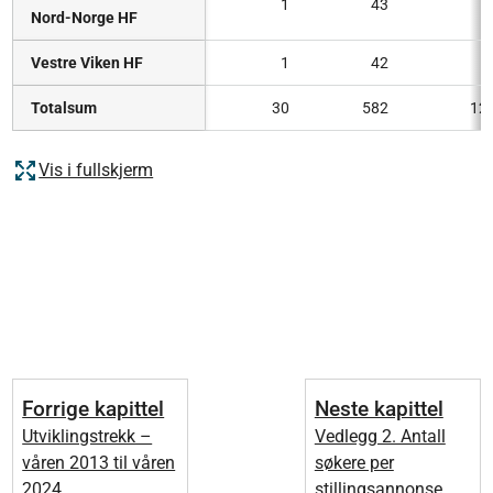
1
43
Nord-Norge HF
Vestre Viken HF
1
42
Totalsum
30
582
12
Vis i fullskjerm
Forrige kapittel
Neste kapittel
Utviklingstrekk –
Vedlegg 2. Antall
våren 2013 til våren
søkere per
2024
stillingsannonse