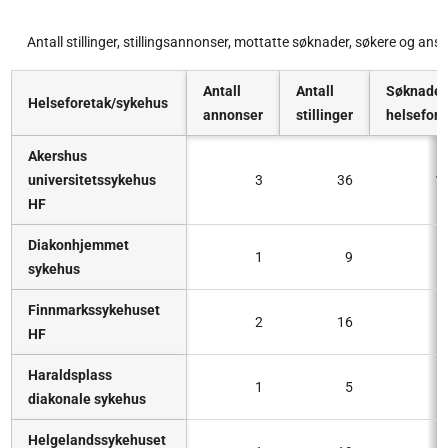
Antall stillinger, stillingsannonser, mottatte søknader, søkere og ans
Antall
Antall
Søknader 
Helseforetak/sykehus
annonser
stillinger
helsefore
Akershus
universitetssykehus
3
36
1
HF
Diakonhjemmet
1
9
sykehus
Finnmarkssykehuset
2
16
HF
Haraldsplass
1
5
diakonale sykehus
Helgelandssykehuset