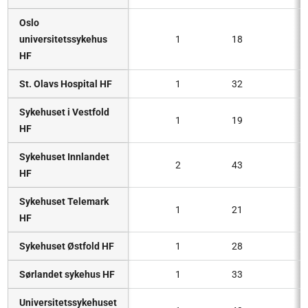
Oslo
universitetssykehus
1
18
HF
St. Olavs Hospital HF
1
32
Sykehuset i Vestfold
1
19
HF
Sykehuset Innlandet
2
43
HF
Sykehuset Telemark
1
21
HF
Sykehuset Østfold HF
1
28
Sørlandet sykehus HF
1
33
Universitetssykehuset