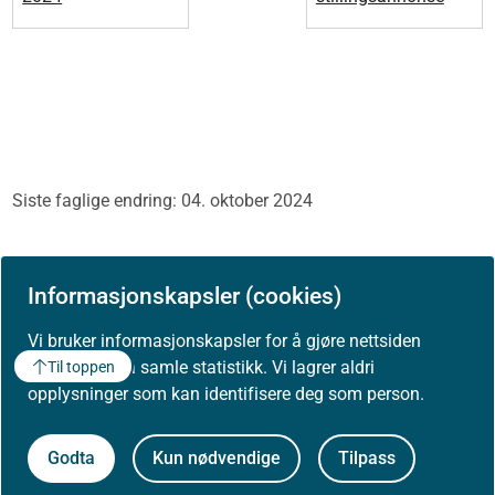
Siste faglige endring: 04. oktober 2024
Skriv ut / lag PDF
Informasjonskapsler (cookies)
Vi bruker informasjonskapsler for å gjøre nettsiden
bedre og for å samle statistikk. Vi lagrer aldri
Til toppen
opplysninger som kan identifisere deg som person.
Godta
Kun nødvendige
Tilpass