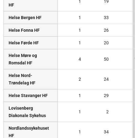
1
19
HF
Helse Bergen HF
1
33
Helse Fonna HF
1
26
Helse Førde HF
1
20
Helse Møre og
4
50
1
Romsdal HF
Helse Nord-
2
24
Trøndelag HF
Helse Stavanger HF
1
29
Lovisenberg
1
2
Diakonale Sykehus
Nordlandssykehuset
1
34
HF