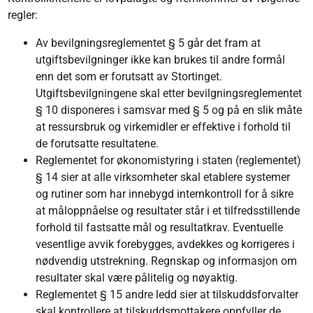
regler:
Av bevilgningsreglementet § 5 går det fram at
utgiftsbevilgninger ikke kan brukes til andre formål
enn det som er forutsatt av Stortinget.
Utgiftsbevilgningene skal etter bevilgningsreglementet
§ 10 disponeres i samsvar med § 5 og på en slik måte
at ressursbruk og virkemidler er effektive i forhold til
de forutsatte resultatene.
Reglementet for økonomistyring i staten (reglementet)
§ 14 sier at alle virksomheter skal etablere systemer
og rutiner som har innebygd internkontroll for å sikre
at måloppnåelse og resultater står i et tilfredsstillende
forhold til fastsatte mål og resultatkrav. Eventuelle
vesentlige avvik forebygges, avdekkes og korrigeres i
nødvendig utstrekning. Regnskap og informasjon om
resultater skal være pålitelig og nøyaktig.
Reglementet § 15 andre ledd sier at tilskuddsforvalter
skal kontrollere at tilskuddsmottakere oppfyller de