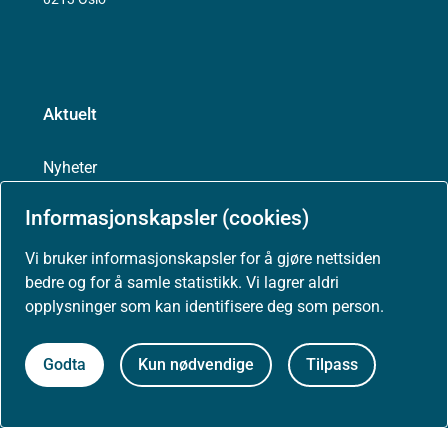
Aktuelt
Nyheter
Informasjonskapsler (cookies)
Arrangementer
Vi bruker informasjonskapsler for å gjøre nettsiden
bedre og for å samle statistikk. Vi lagrer aldri
Høringer
opplysninger som kan identifisere deg som person.
Presse
Godta
Kun nødvendige
Tilpass