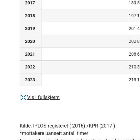
2017
189 
2018
197 
2019
201 
2020
202 
2021
208 
2022
210 
2023
213 
Vis i fullskjerm
Kilde: IPLOS-registeret (-2016) /KPR (2017-)
*mottakere uansett antall timer