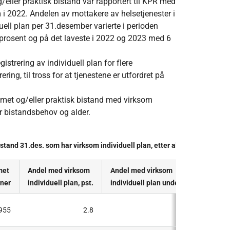
eller praktisk bistand var rapportert til KPR med
 i 2022. Andelen av mottakere av helsetjenester i
ell plan per 31.desember varierte i perioden
prosent og på det laveste i 2022 og 2023 med 6
istrering av individuell plan for flere
ering, til tross for at tjenestene er utfordret på
emmet og/eller praktisk bistand med virksom
er bistandsbehov og alder.
stand 31.des. som har virksom individuell plan, etter alder og bistands
met
Andel med virksom
Andel med virksom
oner
individuell plan, pst.
individuell plan under 67 år, pst.
955
2.8
2