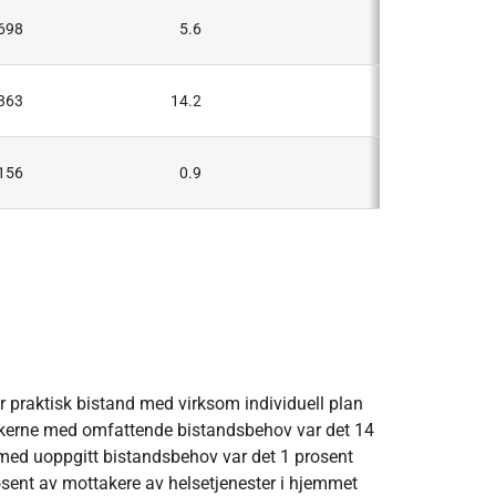
698
5.6
5
363
14.2
12
156
0.9
..
r praktisk bistand med virksom individuell plan
takerne med omfattende bistandsbehov var det 14
 med uoppgitt bistandsbehov var det 1 prosent
osent av mottakere av helsetjenester i hjemmet