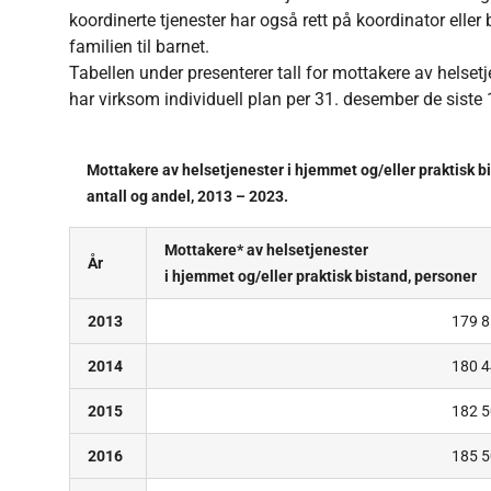
koordinerte tjenester har også rett på koordinator eller
familien til barnet.
Tabellen under presenterer tall for mottakere av helset
har virksom individuell plan per 31. desember de siste 
Mottakere av helsetjenester i hjemmet og/eller praktisk b
antall og andel, 2013 – 2023.
Mottakere* av helsetjenester
År
i hjemmet og/eller praktisk bistand, personer
2013
179 
2014
180 
2015
182 
2016
185 