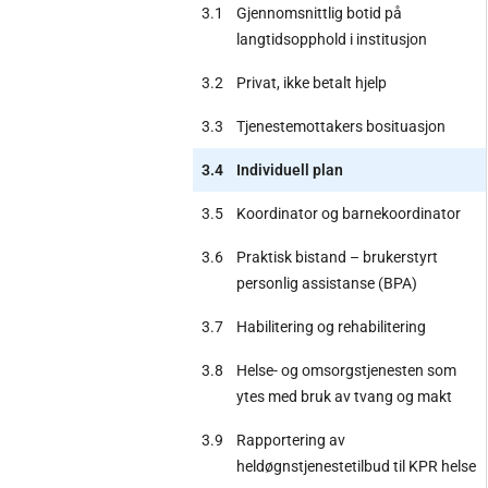
3.1
Gjennomsnittlig botid på
langtidsopphold i institusjon
3.2
Privat, ikke betalt hjelp
3.3
Tjenestemottakers bosituasjon
3.4
Individuell plan
3.5
Koordinator og barnekoordinator
3.6
Praktisk bistand – brukerstyrt
personlig assistanse (BPA)
3.7
Habilitering og rehabilitering
3.8
Helse- og omsorgstjenesten som
ytes med bruk av tvang og makt
3.9
Rapportering av
heldøgnstjenestetilbud til KPR helse