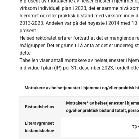
6 prosent av mottakerne av helsetjenester i hjemmet og/
virksom individuell plan i 2023, det er samme nivå som
hjemmet og/eller praktisk bistand med virksom individu
2013-2023. Andelen var på det høyeste i 2014 med 10 
prosent.
Helsedirektoratet erfarer fortsatt at det er manglende reg
målgrupper. Det er grunn til å anta at det er underregistr
dette.
Tabellen viser antall mottakere av helsetjenester i hj
individuell plan (IP) per 31. desember 2023, fordelt ett
Mottakere av helsetjenester i hjemmet og/eller praktisk bi
Mottakere* av helsetjenester i hjem
Bistandsbehov
og/eller praktisk bistand totalt, pers
Lite/avgrenset
79 
bistandsbehov