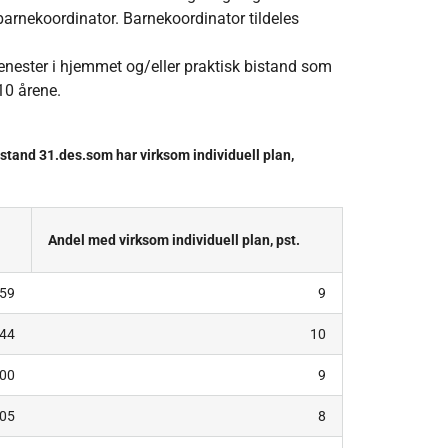
 barnekoordinator. Barnekoordinator tildeles
jenester i hjemmet og/eller praktisk bistand som
10 årene.
istand 31.des.som har virksom individuell plan,
Andel med virksom individuell plan, pst.
859
9
444
10
500
9
505
8