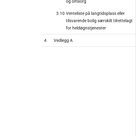
og omsorg
3.10
Venteliste på langtidsplass eller
tilsvarende bolig særskilt tilrettelagt
for heldøgnstjenester
4
Vedlegg A