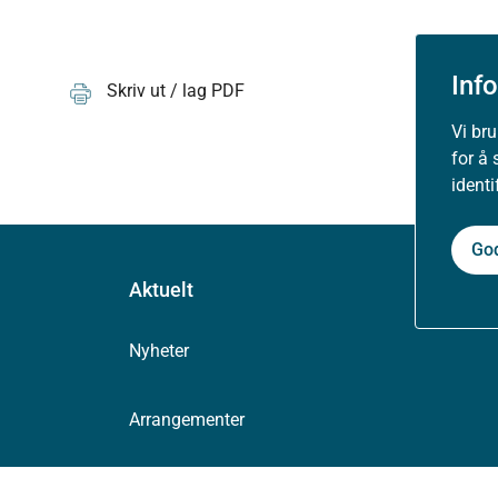
Inf
Skriv ut / lag PDF
Vi br
for å 
ident
Go
Aktuelt
Nyheter
Arrangementer
Høringer