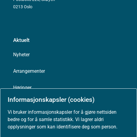
[11]
Bruker- og pårørendemedvirkning på systemnivå for
0213 Oslo
barn, unge og voksne - Helsedirektoratet
Aktuelt
Nyheter
Arrangementer
Høringer
Informasjonskapsler (cookies)
Presse
Vi bruker informasjonskapsler for å gjøre nettsiden
bedre og for å samle statistikk. Vi lagrer aldri
opplysninger som kan identifisere deg som person.