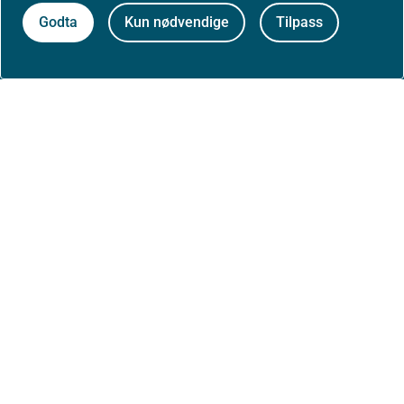
Om nettstedet
Godta
Kun nødvendige
Tilpass
Personvernerklæring
Tilgjengelighetserklæring (uustatus.no)
Besøksstatistikk og informasjonskapsler
Nyhetsvarsel og abonnement
Åpne data (API)
Følg oss: