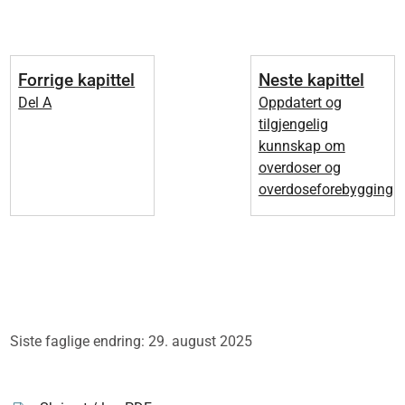
alvorlige psykiske lidelser og/eller alvorlige
rusmiddelproblemer.
Det overdoseforebyggende arbeidet i Norge involverer
mange aktører og mange tiltak. Skadereduserende tiltak,
Forrige kapittel
Neste kapittel
som rent brukerutstyr og nalokson, er helt grunnleggende.
Del A
Oppdatert og
Nalokson er fra 01.07.2025 reseptfritt i Norge. Det kan også
tilgjengelig
fås på blå resept. Nasjonale faglige råd for
kunnskap om
overdoseforebyggende arbeid i kommunen
[10]
er utarbeidet
overdoser og
for å gjøre det lettere for alle kommuner å utvikle lokalt
overdoseforebygging
tilpassede tiltak basert på oppdatert kunnskap, for å
redusere antallet overdoser av illegale rusmidler.
Målet er at alle kommuner, uavhengig av kommunens
størrelse eller geografisk beliggenhet, skal ha kunnskap om
og rutiner for overdoseforebyggende arbeid. Ved å forankre
overdoseforebyggende arbeid i kommunens planverk sikres
en helhetlig tilnærming til overdoseforebygging tilpasset
Siste faglige endring: 29. august 2025
lokale forhold.
Det er behov for oversikt over innsatsen, for god
koordinering på tvers av sektorer og tjenestenivå, og for