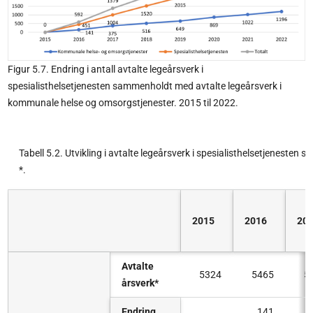
Figur 5.7. Endring i antall avtalte legeårsverk i
spesialisthelsetjenesten sammenholdt med avtalte legeårsverk i
kommunale helse og omsorgstjenester. 2015 til 2022.
Tabell 5.2. Utvikling i avtalte legeårsverk i spesialisthelsetjenest
*.
2015
2016
20
Avtalte
5324
5465
5
årsverk*
Endring
141