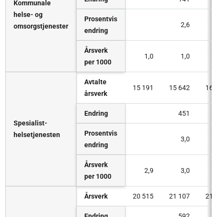
Kommunale
helse- og
Prosentvis
2,6
omsorgstjenester
endring
Årsverk
1,0
1,0
per 1000
Avtalte
15 191
15 642
16 
årsverk
Endring
451
Spesialist-
Prosentvis
helsetjenesten
3,0
endring
Årsverk
2,9
3,0
per 1000
Årsverk
20 515
21 107
21 
Endring
592