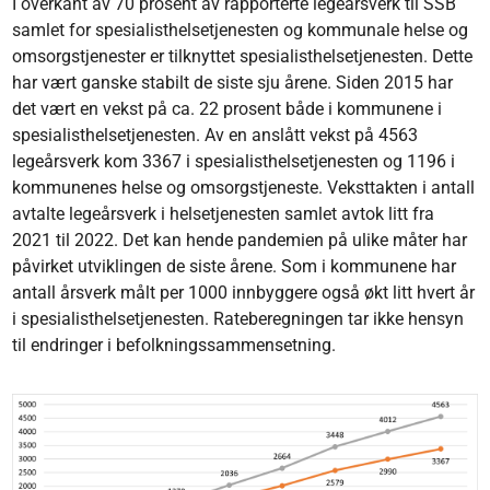
I overkant av 70 prosent av rapporterte legeårsverk til SSB
samlet for spesialisthelsetjenesten og kommunale helse og
omsorgstjenester er tilknyttet spesialisthelsetjenesten. Dette
har vært ganske stabilt de siste sju årene. Siden 2015 har
det vært en vekst på ca. 22 prosent både i kommunene i
spesialisthelsetjenesten. Av en anslått vekst på 4563
legeårsverk kom 3367 i spesialisthelsetjenesten og 1196 i
kommunenes helse og omsorgstjeneste. Veksttakten i antall
avtalte legeårsverk i helsetjenesten samlet avtok litt fra
2021 til 2022. Det kan hende pandemien på ulike måter har
påvirket utviklingen de siste årene. Som i kommunene har
antall årsverk målt per 1000 innbyggere også økt litt hvert år
i spesialisthelsetjenesten. Rateberegningen tar ikke hensyn
til endringer i befolkningssammensetning.