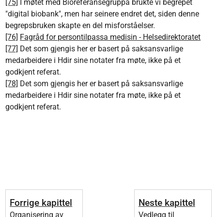
[75]
I møtet med Bioreferansegruppa brukte vi begrepet
"digital biobank", men har seinere endret det, siden denne
begrepsbruken skapte en del misforståelser.
[76]
Fagråd for persontilpassa medisin - Helsedirektoratet
[77]
Det som gjengis her er basert på saksansvarlige
medarbeidere i Hdir sine notater fra møte, ikke på et
godkjent referat.
[78]
Det som gjengis her er basert på saksansvarlige
medarbeidere i Hdir sine notater fra møte, ikke på et
godkjent referat.
Forrige kapittel
Neste kapittel
Organisering av
Vedlegg til