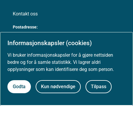
Kontakt oss
Postadresse:
Helsedirektoratet
Postboks 220, Skøyen
Informasjonskapsler (cookies)
0213 Oslo
Vi bruker informasjonskapsler for å gjøre nettsiden
bedre og for å samle statistikk. Vi lagrer aldri
opplysninger som kan identifisere deg som person.
Aktuelt
Godta
Kun nødvendige
Tilpass
Nyheter
Arrangementer