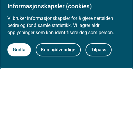
Informasjonskapsler (cookies)
Høringer
Vi bruker informasjonskapsler for å gjøre nettsiden
bedre og for å samle statistikk. Vi lagrer aldri
Presse
opplysninger som kan identifisere deg som person.
Godta
Kun nødvendige
Tilpass
Om nettstedet
Personvernerklæring
Tilgjengelighetserklæring (uustatus.no)
Besøksstatistikk og informasjonskapsler
Nyhetsvarsel og abonnement