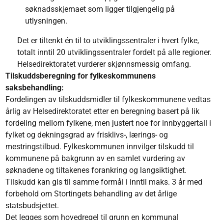
søknadsskjemaet som ligger tilgjengelig på
utlysningen.
Det er tiltenkt én til to utviklingssentraler i hvert fylke,
totalt inntil 20 utviklingssentraler fordelt på alle regioner.
Helsedirektoratet vurderer skjønnsmessig omfang.
Tilskuddsberegning for fylkeskommunens
saksbehandling:
Fordelingen av tilskuddsmidler til fylkeskommunene vedtas
årlig av Helsedirektoratet etter en beregning basert på lik
fordeling mellom fylkene, men justert noe for innbyggertall i
fylket og dekningsgrad av frisklivs-, lærings- og
mestringstilbud. Fylkeskommunen innvilger tilskudd til
kommunene på bakgrunn av en samlet vurdering av
søknadene og tiltakenes forankring og langsiktighet.
Tilskudd kan gis til samme formål i inntil maks. 3 år med
forbehold om Stortingets behandling av det årlige
statsbudsjettet.
Det legges som hovedregel til grunn en kommunal