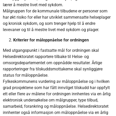
lærer å mestre livet med sykdom.
Målgruppen for de kommunale tilbudene er personer som
har økt risiko for eller har utviklet sammensatte helseplager
og kronisk sykdom, og som trenger hjelp til å endre
levevaner og til å mestre livet med sykdom og plager.
Kriterier for måloppnåelse for ordningen
Med utgangspunkt i fastsatte mål for ordningen skal
Helsedirektoratet rapportere tilbake til Helse- og
omsorgsdepartementet om oppnådde resultater. Årlige
rapporteringer fra tilskuddsmottakerne skal synliggjøre
status for måloppnåelse.
Fylkeskommunens vurdering av måloppnåelse og i hvilken
grad prosjektene som har fått innvilget tilskudd har oppfylt
ett eller flere av målene for ordningen innhentes via en årlig
elektronisk undersøkelse om målgrupper, type tilbud,
samarbeid, forankring og måloppnåelse. Helsedirektoratet
innhenter også informasjon om måloppnåelse via en årlig