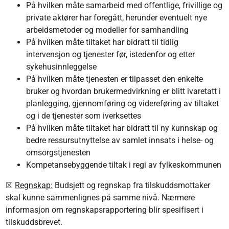
På hvilken måte samarbeid med offentlige, frivillige og
private aktører har foregått, herunder eventuelt nye
arbeidsmetoder og modeller for samhandling
På hvilken måte tiltaket har bidratt til tidlig
intervensjon og tjenester før, istedenfor og etter
sykehusinnleggelse
På hvilken måte tjenesten er tilpasset den enkelte
bruker og hvordan brukermedvirkning er blitt ivaretatt i
planlegging, gjennomføring og videreføring av tiltaket
og i de tjenester som iverksettes
På hvilken måte tiltaket har bidratt til ny kunnskap og
bedre ressursutnyttelse av samlet innsats i helse- og
omsorgstjenesten
Kompetansebyggende tiltak i regi av fylkeskommunen
☒
Regnskap:
Budsjett og regnskap fra tilskuddsmottaker
skal kunne sammenlignes på samme nivå. Nærmere
informasjon om regnskapsrapportering blir spesifisert i
tilskuddsbrevet.