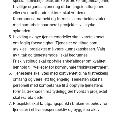
spesialisthelsetjeneste, brukere/bruker-organisasjoner,
frivillige organisasjoner og utdanningsinstitusjoner,
eller eventuelt andre aktører skal vurderes.
Kommunesamarbeid og formelle samarbeidsavtaler
med samarbeidspartnere i prosjektet, vil styrke
søknaden.
Utvikling av nye tjenestemodeller skal ivareta kravet
om faglig forsvarlighet. Tjenester og tilbud som
utvikles i prosjektet må være kunnskapsbasert. Valg
av tiltak og tjenestemodell skal begrunnes.
Frisklivstilbud skal oppfylle anbefalinger om kvalitet i
henhold til "Veileder for kommunale frisklivssentraler".
Tjenestene skal ytes med kort ventetid, ha tilstrekkelig
omfang og være lett tilgjengelig. Tjenesten skal ha
personell med kompetanse til å oppfylle tjenestens
formål. Søknaden må tydeliggjøre hvordan prosjektet
skal ivareta dette
Prosjektet skal ta utgangspunkt i brukernes behov for
tjenester i et livsløpsperspektiv og bygge på aktiv