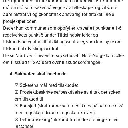
Det oppfordres til interkommunalt samarbeid. En kommune
må da stå som søker på vegne av felleskapet og vil være
administrativt og økonomisk ansvarlig for tiltaket i hele
prosjektperioden.
Det er kun kommuner som oppfyller kravene i punktene 1-6 i
regelverkets punkt 5 under Tildelingskriterier og
tilskuddsberegning til utviklingssentraler, som kan søke om
tilskudd til utviklingssentral.
Helse Nord ved Universitetssykehuset i Nord-Norge kan søke
om tilskudd til Svalbard over tilskuddsordningen.
Søknaden skal inneholde
☒ Søkerens mål med tilskuddet
☒ Prosjektbeskrivelse/beskrivelse av tiltak det søkes
om tilskudd til
☒ Budsjett (skal kunne sammenliknes på samme nivå
med regnskap dersom regnskap kreves)
☒ Delfinansiering/tilskudd fra andre ordninger eller
instanser