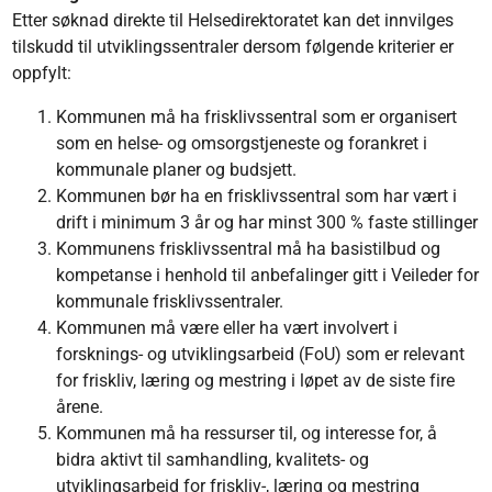
Etter søknad direkte til Helsedirektoratet kan det innvilges
tilskudd til utviklingssentraler dersom følgende kriterier er
oppfylt:
Kommunen må ha frisklivssentral som er organisert
som en helse- og omsorgstjeneste og forankret i
kommunale planer og budsjett.
Kommunen bør ha en frisklivssentral som har vært i
drift i minimum 3 år og har minst 300 % faste stillinger
Kommunens frisklivssentral må ha basistilbud og
kompetanse i henhold til anbefalinger gitt i Veileder for
kommunale frisklivssentraler.
Kommunen må være eller ha vært involvert i
forsknings- og utviklingsarbeid (FoU) som er relevant
for friskliv, læring og mestring i løpet av de siste fire
årene.
Kommunen må ha ressurser til, og interesse for, å
bidra aktivt til samhandling, kvalitets- og
utviklingsarbeid for friskliv-, læring og mestring