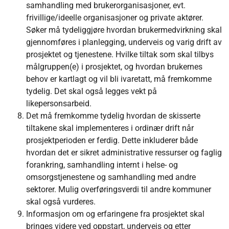
samhandling med brukerorganisasjoner, evt.
frivillige/ideelle organisasjoner og private aktører.
Søker må tydeliggjøre hvordan brukermedvirkning skal
gjennomføres i planlegging, underveis og varig drift av
prosjektet og tjenestene. Hvilke tiltak som skal tilbys
målgruppen(e) i prosjektet, og hvordan brukernes
behov er kartlagt og vil bli ivaretatt, må fremkomme
tydelig. Det skal også legges vekt på
likepersonsarbeid.
Det må fremkomme tydelig hvordan de skisserte
tiltakene skal implementeres i ordinær drift når
prosjektperioden er ferdig. Dette inkluderer både
hvordan det er sikret administrative ressurser og faglig
forankring, samhandling internt i helse- og
omsorgstjenestene og samhandling med andre
sektorer. Mulig overføringsverdi til andre kommuner
skal også vurderes.
Informasjon om og erfaringene fra prosjektet skal
bringes videre ved oppstart, underveis og etter