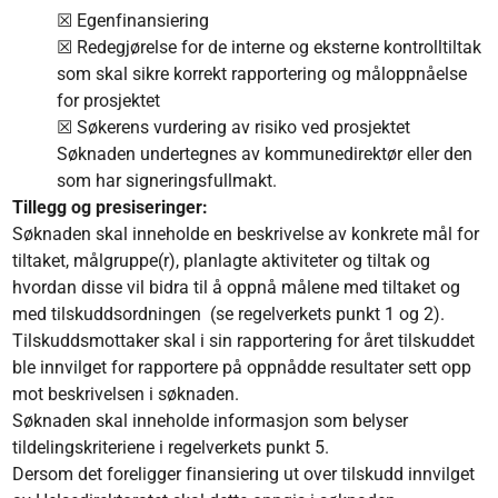
☒ Egenfinansiering
☒ Redegjørelse for de interne og eksterne kontrolltiltak
som skal sikre korrekt rapportering og måloppnåelse
for prosjektet
☒ Søkerens vurdering av risiko ved prosjektet
Søknaden undertegnes av kommunedirektør eller den
som har signeringsfullmakt.
Tillegg og presiseringer:
Søknaden skal inneholde en beskrivelse av konkrete mål for
tiltaket, målgruppe(r), planlagte aktiviteter og tiltak og
hvordan disse vil bidra til å oppnå målene med tiltaket og
med tilskuddsordningen (se regelverkets punkt 1 og 2).
Tilskuddsmottaker skal i sin rapportering for året tilskuddet
ble innvilget for rapportere på oppnådde resultater sett opp
mot beskrivelsen i søknaden.
Søknaden skal inneholde informasjon som belyser
tildelingskriteriene i regelverkets punkt 5.
Dersom det foreligger finansiering ut over tilskudd innvilget