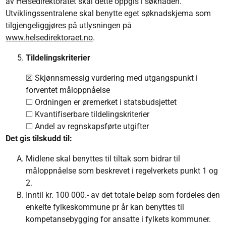
av Helsedirektoratet skal dette oppgis i søknaden.
Utviklingssentralene skal benytte eget søknadskjema som
tilgjengeliggjøres på utlysningen på
www.helsedirektoraet.no
.
Tildelingskriterier
☒ Skjønnsmessig vurdering med utgangspunkt i
forventet måloppnåelse
☐ Ordningen er øremerket i statsbudsjettet
☐ Kvantifiserbare tildelingskriterier
☐ Andel av regnskapsførte utgifter
Det gis tilskudd til:
Midlene skal benyttes til tiltak som bidrar til
måloppnåelse som beskrevet i regelverkets punkt 1 og
2.
Inntil kr. 100 000.- av det totale beløp som fordeles den
enkelte fylkeskommune pr år kan benyttes til
kompetansebygging for ansatte i fylkets kommuner.