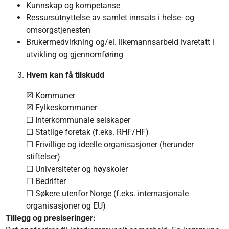
Kunnskap og kompetanse
Ressursutnyttelse av samlet innsats i helse- og
omsorgstjenesten
Brukermedvirkning og/el. likemannsarbeid ivaretatt i
utvikling og gjennomføring
Hvem kan få tilskudd
☒ Kommuner
☒ Fylkeskommuner
☐ Interkommunale selskaper
☐ Statlige foretak (f.eks. RHF/HF)
☐ Frivillige og ideelle organisasjoner (herunder
stiftelser)
☐ Universiteter og høyskoler
☐ Bedrifter
☐ Søkere utenfor Norge (f.eks. internasjonale
organisasjoner og EU)
Tillegg og presiseringer: