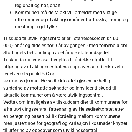
regionalt og nasjonalt.
Kommunen må delta aktivt i arbeidet med viktige
utfordringer og utviklingsområder for friskliv, læring og
mestring i eget fylke.
Tilskudd til utviklingssentraler er i størrelsesorden kr. 60
000,- pr år og tildeles for 3 år av gangen - med forbehold om
Stortingets behandling av det årlige statsbudsjettet.
Tilskuddsmidlene skal benyttes til å dekke utgifter til
utføring av utviklingssentralens oppgaver som beskrevet i
regelverkets punkt 5 C og i
søknadsskjemaet.Helsedirektoratet gjør en helhetlig
vurdering av mottatte søknader og innvilger tilskudd til
aktuelle kommuner om å være utviklingssentral.
Vedtak om innvilgelse av tilskuddsmidler til kommunene for
å ha utviklingssentral fattes årlig av Helsedirektoratet etter
en beregning basert på lik fordeling mellom kommunene,
men justert noe for geografi og variasjon i kostnader knyttet
til utføring av oppgaver som utviklingssentral.