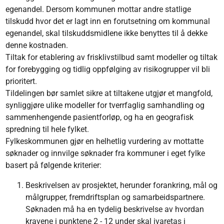
egenandel. Dersom kommunen mottar andre statlige
tilskudd hvor det er lagt inn en forutsetning om kommunal
egenandel, skal tilskuddsmidlene ikke benyttes til å dekke
denne kostnaden.
Tiltak for etablering av frisklivstilbud samt modeller og tiltak
for forebygging og tidlig oppfølging av risikogrupper vil bli
prioritert.
Tildelingen bør samlet sikre at tiltakene utgjør et mangfold,
synliggjøre ulike modeller for tverrfaglig samhandling og
sammenhengende pasientforløp, og ha en geografisk
spredning til hele fylket.
Fylkeskommunen gjør en helhetlig vurdering av mottatte
søknader og innvilge søknader fra kommuner i eget fylke
basert på følgende kriterier:
Beskrivelsen av prosjektet, herunder forankring, mål og
målgrupper, fremdriftsplan og samarbeidspartnere.
Søknaden må ha en tydelig beskrivelse av hvordan
kravene i punktene 2 - 12 under skal ivaretas i