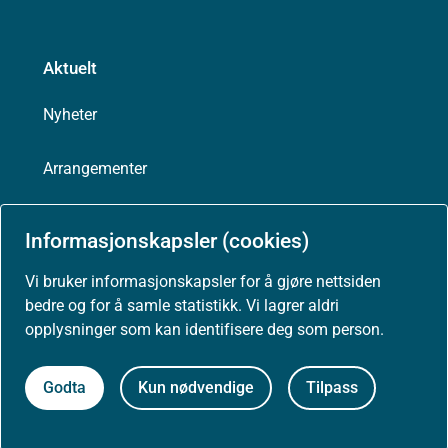
Aktuelt
Nyheter
Arrangementer
Høringer
Informasjonskapsler (cookies)
Presse
Vi bruker informasjonskapsler for å gjøre nettsiden
bedre og for å samle statistikk. Vi lagrer aldri
opplysninger som kan identifisere deg som person.
Om nettstedet
Godta
Kun nødvendige
Tilpass
Personvernerklæring