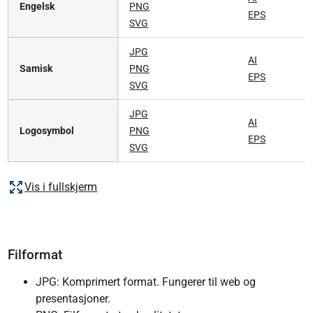
Engelsk
PNG
EPS
SVG
JPG
AI
Samisk
PNG
EPS
SVG
JPG
AI
Logosymbol
PNG
EPS
SVG
Vis i fullskjerm
Filformat
JPG: Komprimert format. Fungerer til web og
presentasjoner.