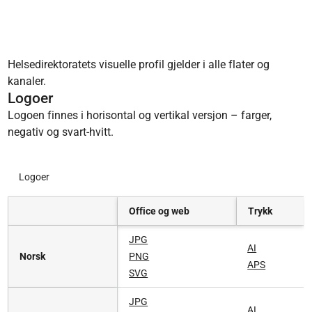
Helsedirektoratets visuelle profil gjelder i alle flater og
kanaler.
Logoer
Logoen finnes i horisontal og vertikal versjon – farger,
negativ og svart-hvitt.
Logoer
Office og web
Trykk
JPG
AI
Norsk
PNG
APS
SVG
JPG
AI