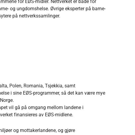
ammene for EØS-midler. Nettverket er både for
arne- og ungdomshelse. Øvrige eksperter på barne-
tere på nettverkssamlinger.
alta, Polen, Romania, Tsjekkia, samt
s helse i sine EØS-programmer, så det kan være mye
 Norge.
skapet vil gå på omgang mellom landene i
tverket finansieres av EØS-midlene.
miljøer og mottakerlandene, og gjøre