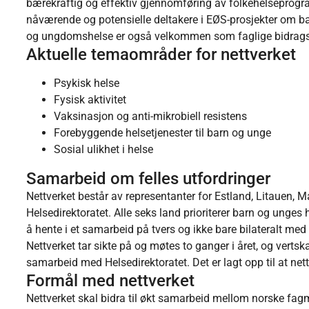
bærekraftig og effektiv gjennomføring av folkehelseprogr
nåværende og potensielle deltakere i EØS-prosjekter om b
og ungdomshelse er også velkommen som faglige bidragsy
Aktuelle temaområder for nettverket
Psykisk helse
Fysisk aktivitet
Vaksinasjon og anti-mikrobiell resistens
Forebyggende helsetjenester til barn og unge
Sosial ulikhet i helse
Samarbeid om felles utfordringer
Nettverket består av
representanter for Estland, Litauen, M
Helsedirektoratet. Alle seks land prioriterer barn og unge
å hente i et samarbeid på tvers og ikke bare bilateralt med
Nettverket tar sikte på og møtes to ganger i året, og vert
samarbeid med Helsedirektoratet. Det er lagt opp til at net
Formål med nettverket
Nettverket skal bidra til økt samarbeid mellom norske fag