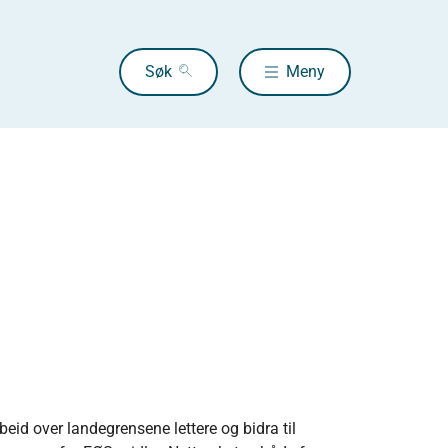
Søk
Meny
eid over landegrensene lettere og bidra til