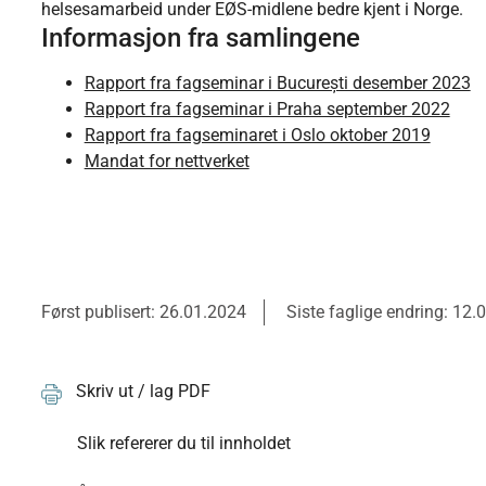
helsesamarbeid under EØS-midlene bedre kjent i Norge.
Informasjon fra samlingene
Rapport fra fagseminar i București desember 2023
Rapport fra fagseminar i Praha september 2022
Rapport fra fagseminaret i Oslo oktober 2019
Mandat for nettverket
Først publisert: 26.01.2024
Siste faglige endring: 12.
Skriv ut / lag PDF
Slik refererer du til innholdet