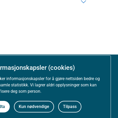
ormasjonskapsler (cookies)
Om nettstedet
uker informasjonskapsler for å gjøre nettsiden bedre og
Personvernerklæring
samle statistikk. Vi lagrer aldri opplysninger som kan
ifisere deg som person.
Tilgjengelighetserklæring (uustatus.no)
dta
Kun nødvendige
Tilpass
Besøksstatistikk og informasjonskapsler