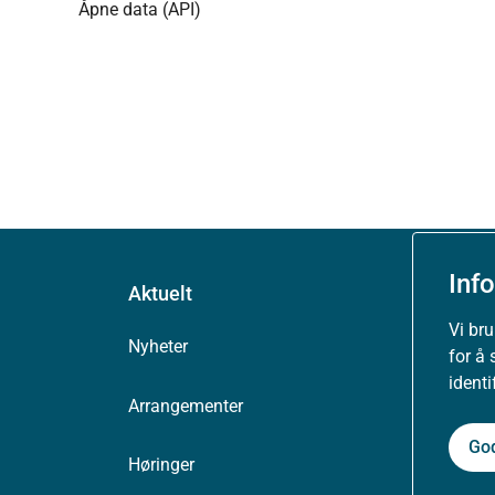
Åpne data (API)
Inf
Aktuelt
Vi br
Nyheter
for å 
ident
Arrangementer
Go
Høringer