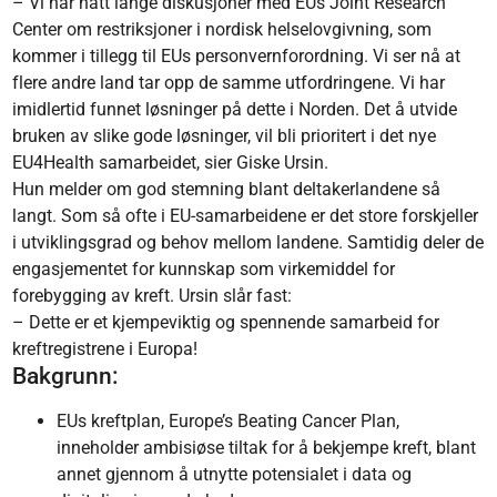
– Vi har hatt lange diskusjoner med EUs Joint Research
Center om restriksjoner i nordisk helselovgivning, som
kommer i tillegg til EUs personvernforordning. Vi ser nå at
flere andre land tar opp de samme utfordringene. Vi har
imidlertid funnet løsninger på dette i Norden. Det å utvide
bruken av slike gode løsninger, vil bli prioritert i det nye
EU4Health samarbeidet, sier Giske Ursin.
Hun melder om god stemning blant deltakerlandene så
langt. Som så ofte i EU-samarbeidene er det store forskjeller
i utviklingsgrad og behov mellom landene. Samtidig deler de
engasjementet for kunnskap som virkemiddel for
forebygging av kreft. Ursin slår fast:
– Dette er et kjempeviktig og spennende samarbeid for
kreftregistrene i Europa!
Bakgrunn:
EUs kreftplan, Europe’s Beating Cancer Plan,
inneholder ambisiøse tiltak for å bekjempe kreft, blant
annet gjennom å utnytte potensialet i data og