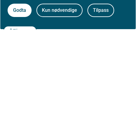
Godta
Kun nødvendige
Tilpass
Til toppen
Om Helsedirektoratet
Om oss
Jobbe hos oss