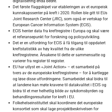
digitalisering enda bedre.
Det første flaggskipet var etableringen av et europeisk
kunnskapssenter på kreft i 2020. Rollen ble gitt til EUs
Joint Research Center (JRC), som også er vertskap for
European Cancer Information System (ECIS).
ECIS henter data fra kreftregistre i Europa og skal være
et referansepunkt for forskning og policyutvikling.
Det er en utfordring for ECIS å få tilgang til oppdatert
kreftstatistikk av høy kvalitet fra de ulike
kreftregistrene. Årsakene til dette er sammensatte og
varierer fra register til register.
EU har utlyst en «Joint Action» – et samarbeid på
tvers av de europeiske kreftregistrene – for å kartlegge
og løse disse utfordringene. Samarbeidet skal bidra til
at landene kan møte kravene til datakvalitet i ECIS og
bidra til et mer helhetlig bilde av sykdomsbyrden og
behandlingsresultater for kreft i EU.
Folkehelseinstituttet skal koordinere det europeiske
konsortiet som skal lage prosjektbeskrivelsen for