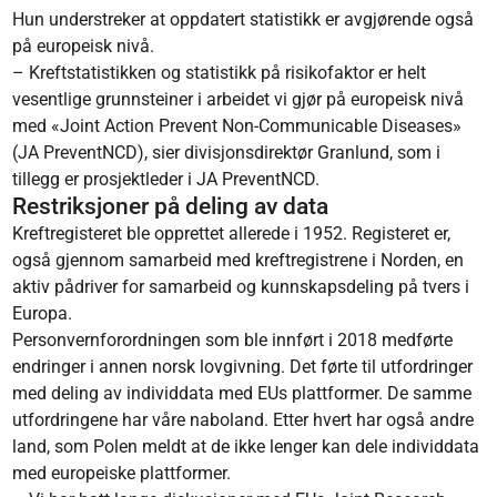
Hun understreker at oppdatert statistikk er avgjørende også
på europeisk nivå.
– Kreftstatistikken og statistikk på risikofaktor er helt
vesentlige grunnsteiner i arbeidet vi gjør på europeisk nivå
med «Joint Action Prevent Non-Communicable Diseases»
(JA PreventNCD), sier divisjonsdirektør Granlund, som i
tillegg er prosjektleder i JA PreventNCD.
Restriksjoner på deling av data
Kreftregisteret ble opprettet allerede i 1952. Registeret er,
også gjennom samarbeid med kreftregistrene i Norden, en
aktiv pådriver for samarbeid og kunnskapsdeling på tvers i
Europa.
Personvernforordningen som ble innført i 2018 medførte
endringer i annen norsk lovgivning. Det førte til utfordringer
med deling av individdata med EUs plattformer. De samme
utfordringene har våre naboland. Etter hvert har også andre
land, som Polen meldt at de ikke lenger kan dele individdata
med europeiske plattformer.