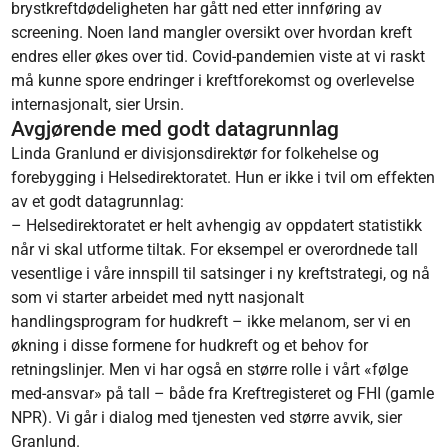
brystkreftdødeligheten har gått ned etter innføring av
screening. Noen land mangler oversikt over hvordan kreft
endres eller økes over tid. Covid-pandemien viste at vi raskt
må kunne spore endringer i kreftforekomst og overlevelse
internasjonalt, sier Ursin.
Avgjørende med godt datagrunnlag
Linda Granlund er divisjonsdirektør for folkehelse og
forebygging i Helsedirektoratet. Hun er ikke i tvil om effekten
av et godt datagrunnlag:
– Helsedirektoratet er helt avhengig av oppdatert statistikk
når vi skal utforme tiltak. For eksempel er overordnede tall
vesentlige i våre innspill til satsinger i ny kreftstrategi, og nå
som vi starter arbeidet med nytt nasjonalt
handlingsprogram for hudkreft – ikke melanom, ser vi en
økning i disse formene for hudkreft og et behov for
retningslinjer. Men vi har også en større rolle i vårt «følge
med-ansvar» på tall – både fra Kreftregisteret og FHI (gamle
NPR). Vi går i dialog med tjenesten ved større avvik, sier
Granlund.