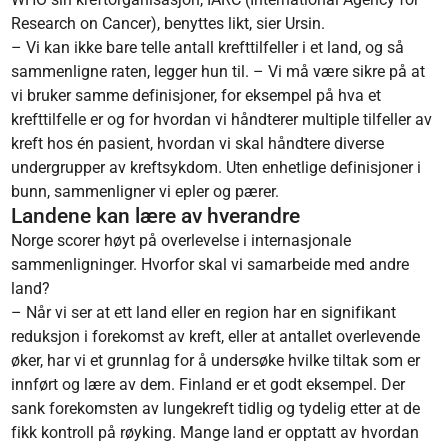
Research on Cancer), benyttes likt, sier Ursin.
– Vi kan ikke bare telle antall krefttilfeller i et land, og så
sammenligne raten, legger hun til. – Vi må være sikre på at
vi bruker samme definisjoner, for eksempel på hva et
krefttilfelle er og for hvordan vi håndterer multiple tilfeller av
kreft hos én pasient, hvordan vi skal håndtere diverse
undergrupper av kreftsykdom. Uten enhetlige definisjoner i
bunn, sammenligner vi epler og pærer.
Landene kan lære av hverandre
Norge scorer høyt på overlevelse i internasjonale
sammenligninger. Hvorfor skal vi samarbeide med andre
land?
– Når vi ser at ett land eller en region har en signifikant
reduksjon i forekomst av kreft, eller at antallet overlevende
øker, har vi et grunnlag for å undersøke hvilke tiltak som er
innført og lære av dem. Finland er et godt eksempel. Der
sank forekomsten av lungekreft tidlig og tydelig etter at de
fikk kontroll på røyking. Mange land er opptatt av hvordan