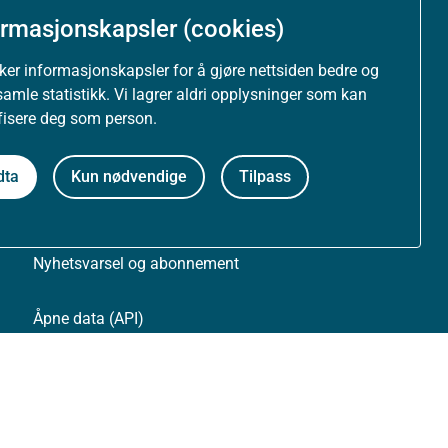
ormasjonskapsler (cookies)
Om nettstedet
uker informasjonskapsler for å gjøre nettsiden bedre og
samle statistikk. Vi lagrer aldri opplysninger som kan
Personvernerklæring
ifisere deg som person.
Tilgjengelighetserklæring (uustatus.no)
dta
Kun nødvendige
Tilpass
Besøksstatistikk og informasjonskapsler
Nyhetsvarsel og abonnement
Åpne data (API)