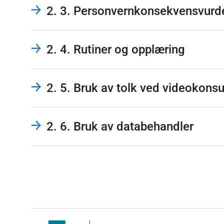
kommunikasjon/ konsultasjon/oppfølging mello
2. 3. Personvernkonsekvensvurd
pasient/bruker i eget hjem
flerpartskonsultasjon mellom for eksempel spesi
tolketjeneste hvor pasient, helsepersonell og tolk 
2. 4. Rutiner og opplæring
opplæring av pasient
legevisitt
sanntidsoverføring fra skadested (for eksempel f
2. 5. Bruk av tolk ved videokonsu
2. 6. Bruk av databehandler