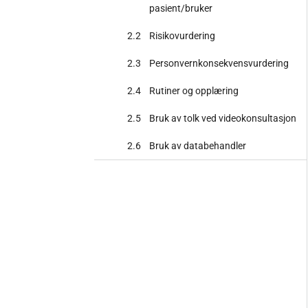
pasient/bruker
2.2
Risikovurdering
2.3
Personvernkonsekvensvurdering
2.4
Rutiner og opplæring
2.5
Bruk av tolk ved videokonsultasjon
2.6
Bruk av databehandler