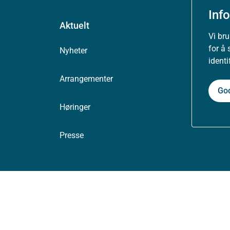
Inf
Aktuelt
Vi br
for å 
Nyheter
ident
Arrangementer
Go
Høringer
Presse