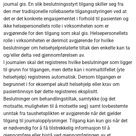
journal gis. En slik beslutningsstyrt tilgang skiller seg fra
den mer tradisjonelle rollebaserte tilgangsstyringen ved at
det er det konkrete engasjementet i forhold til pasienten og
ikke helsepersonellets rolle i virksomheten som er
avgjørende for den tilgang som skal gis. Helsepersonellets
rolle i virksomheten er derimot avgjørende for hvilke
beslutninger om helsehjelprelaterte tiltak den enkelte kan ta
og/eller delta ved gjennomførelsen av.
I journalen skal det registreres hvilke beslutninger som ligger
til grunn for tilgangen, men dette kan i normaltilfellet (yte
helsehjelp) registreres automatisk. Dersom tilgangen er
begrunnet i for eksempel akutt helsehjelp eller krav om
pasientinnsyn bør dette registreres eksplisitt.
Beslutninger om behandlingstiltak, samtykke (og det
motsatte, muligheten til å motsette seg) samt lovbestemte
unntak fra taushetsplikten er avgjørende når det gjelder
tilgang til journalopplysninger. Tilgang kan kun gis når det
er nødvendig for å få tilstrekkelig informasjon til å
gjennomføre eller bistå ved gjennomføringen av et