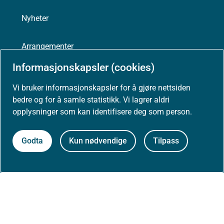
Nyheter
Arrangementer
Informasjonskapsler (cookies)
Høringer
Vi bruker informasjonskapsler for å gjøre nettsiden
bedre og for å samle statistikk. Vi lagrer aldri
Presse
opplysninger som kan identifisere deg som person.
Godta
Kun nødvendige
Tilpass
Om nettstedet
Personvernerklæring
Tilgjengelighetserklæring (uustatus.no)