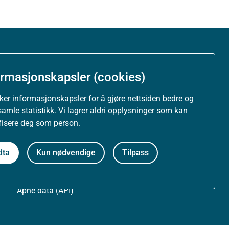
Om nettstedet
ormasjonskapsler (cookies)
Personvernerklæring
uker informasjonskapsler for å gjøre nettsiden bedre og
Tilgjengelighetserklæring (uustatus.no)
samle statistikk. Vi lagrer aldri opplysninger som kan
ifisere deg som person.
Besøksstatistikk og informasjonskapsler
dta
Kun nødvendige
Tilpass
Nyhetsvarsel og abonnement
Åpne data (API)