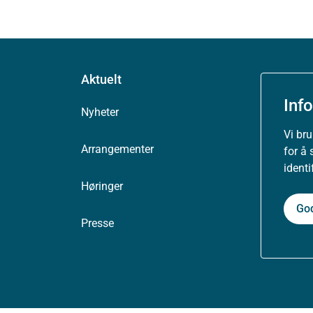
Aktuelt
Inf
Nyheter
Vi br
Arrangementer
for å 
ident
Høringer
Go
Presse