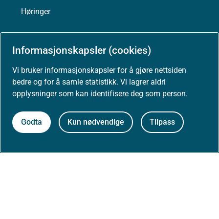
Høringer
Presse
Informasjonskapsler (cookies)
Vi bruker informasjonskapsler for å gjøre nettsiden
bedre og for å samle statistikk. Vi lagrer aldri
Om nettstedet
opplysninger som kan identifisere deg som person.
Personvernerklæring
Godta
Kun nødvendige
Tilpass
Tilgjengelighetserklæring (uustatus.no)
Besøksstatistikk og informasjonskapsler
Nyhetsvarsel og abonnement
Åpne data (API)