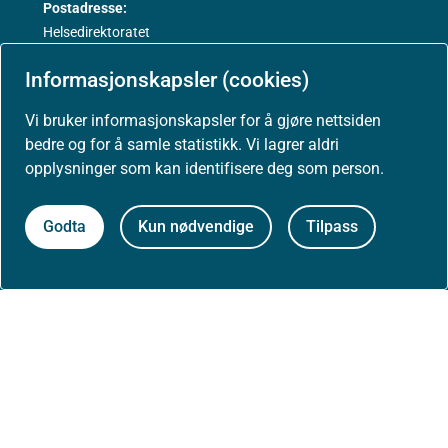
Postadresse:
Helsedirektoratet
Postboks 220, Skøyen
Informasjonskapsler (cookies)
0213 Oslo
Vi bruker informasjonskapsler for å gjøre nettsiden
bedre og for å samle statistikk. Vi lagrer aldri
opplysninger som kan identifisere deg som person.
Aktuelt
Godta
Kun nødvendige
Tilpass
Nyheter
Arrangementer
Høringer