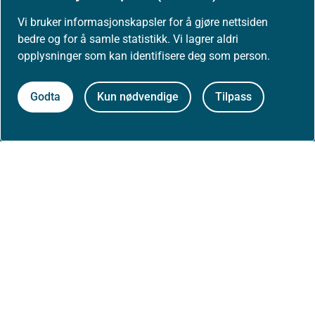
Vi bruker informasjonskapsler for å gjøre nettsiden
Presse
bedre og for å samle statistikk. Vi lagrer aldri
opplysninger som kan identifisere deg som person.
Godta
Kun nødvendige
Tilpass
Om nettstedet
Personvernerklæring
Tilgjengelighetserklæring (uustatus.no)
Besøksstatistikk og informasjonskapsler
Nyhetsvarsel og abonnement
Åpne data (API)