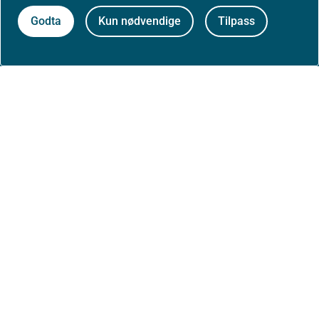
Godta
Kun nødvendige
Tilpass
Om nettstedet
Personvernerklæring
Tilgjengelighetserklæring (uustatus.no)
Besøksstatistikk og informasjonskapsler
Nyhetsvarsel og abonnement
Åpne data (API)