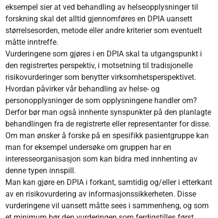
eksempel sier at ved behandling av helseopplysninger til
forskning skal det alltid gjennomføres en DPIA uansett
størrelsesorden, metode eller andre kriterier som eventuelt
måtte inntreffe.
Vurderingene som gjøres i en DPIA skal ta utgangspunkt i
den registrertes perspektiv, i motsetning til tradisjonelle
risikovurderinger som benytter virksomhetsperspektivet.
Hvordan påvirker vår behandling av helse- og
personopplysninger de som opplysningene handler om?
Derfor bør man også innhente synspunkter på den planlagte
behandlingen fra de registrerte eller representanter for disse.
Om man ønsker å forske på en spesifikk pasientgruppe kan
man for eksempel undersøke om gruppen har en
interesseorganisasjon som kan bidra med innhenting av
denne typen innspill.
Man kan gjøre en DPIA i forkant, samtidig og/eller i etterkant
av en risikovurdering av informasjonssikkerheten. Disse
vurderingene vil uansett måtte sees i sammenheng, og som
et minimum bør den vurderingen som ferdigstilles først