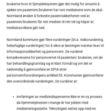
brukerne hvor et fjernpleiesystem gjør det mulig for ansatte å
sjekke om pasienten/brukeren har tatt medisinene som de skal.
Normland ønsker å forbedre pasientsikkerheten ved at
pasienten/brukeren får rett medisin til rett tid og håper at
medisinavvikene går ned.
Normland kommune gjør flere vurderinger (bl.a. risikovurdering,
helsefaglige vurderinger) for å sikre at løsningen ivaretar krav til
informasjonssikkerhet og personvern. De vurderer
konsekvensene for personvernet til pasienten/ brukeren, om de
har behandlingsgrunnlag og et klart formål og om det er
nødvendig å gjennomføre en DPIA etter
personvernforordningens artikkel 35. Kommunen gjennomfører
den overordnende vurderingen. De vurderer at:
innføringen av medisindispenserne ikke er en ny prosess
da hjemmetjenesten i mange år har jobbet med
medisineringsstøtte. Teknologien settes opp med en