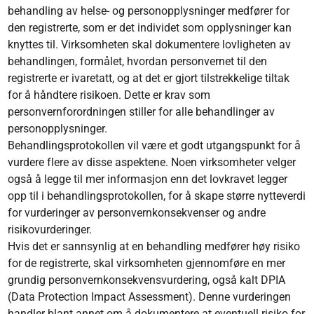
behandling av helse- og personopplysninger medfører for
den registrerte, som er det individet som opplysninger kan
knyttes til. Virksomheten skal dokumentere lovligheten av
behandlingen, formålet, hvordan personvernet til den
registrerte er ivaretatt, og at det er gjort tilstrekkelige tiltak
for å håndtere risikoen. Dette er krav som
personvernforordningen stiller for alle behandlinger av
personopplysninger.
Behandlingsprotokollen vil være et godt utgangspunkt for å
vurdere flere av disse aspektene. Noen virksomheter velger
også å legge til mer informasjon enn det lovkravet legger
opp til i behandlingsprotokollen, for å skape større nytteverdi
for vurderinger av personvernkonsekvenser og andre
risikovurderinger.
Hvis det er sannsynlig at en behandling medfører høy risiko
for de registrerte, skal virksomheten gjennomføre en mer
grundig personvernkonsekvensvurdering, også kalt DPIA
(Data Protection Impact Assessment). Denne vurderingen
handler blant annet om å dokumentere at eventuell risiko for