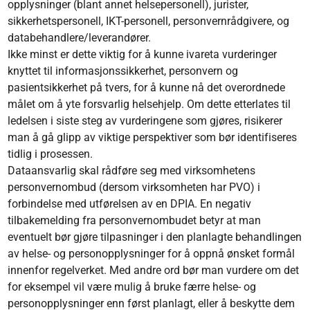
opplysninger (blant annet helsepersonell), jurister,
sikkerhetspersonell, IKT-personell, personvernrådgivere, og
databehandlere/leverandører.
Ikke minst er dette viktig for å kunne ivareta vurderinger
knyttet til informasjonssikkerhet, personvern og
pasientsikkerhet på tvers, for å kunne nå det overordnede
målet om å yte forsvarlig helsehjelp. Om dette etterlates til
ledelsen i siste steg av vurderingene som gjøres, risikerer
man å gå glipp av viktige perspektiver som bør identifiseres
tidlig i prosessen.
Dataansvarlig skal rådføre seg med virksomhetens
personvernombud (dersom virksomheten har PVO) i
forbindelse med utførelsen av en DPIA. En negativ
tilbakemelding fra personvernombudet betyr at man
eventuelt bør gjøre tilpasninger i den planlagte behandlingen
av helse- og personopplysninger for å oppnå ønsket formål
innenfor regelverket. Med andre ord bør man vurdere om det
for eksempel vil være mulig å bruke færre helse- og
personopplysninger enn først planlagt, eller å beskytte dem