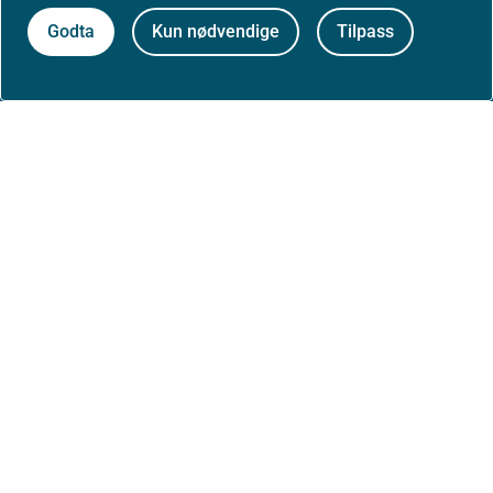
Om nettstedet
Godta
Kun nødvendige
Tilpass
Personvernerklæring
Tilgjengelighetserklæring (uustatus.no)
Besøksstatistikk og informasjonskapsler
Nyhetsvarsel og abonnement
Åpne data (API)
Følg oss: