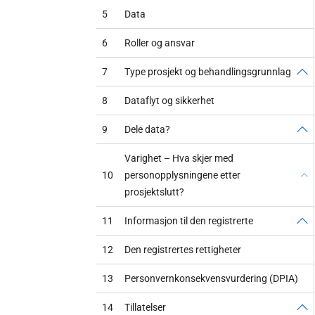
5
Data
6
Roller og ansvar
7
Type prosjekt og behandlingsgrunnlag
8
Dataflyt og sikkerhet
9
Dele data?
Varighet – Hva skjer med
10
personopplysningene etter
prosjektslutt?
11
Informasjon til den registrerte
12
Den registrertes rettigheter
13
Personvernkonsekvensvurdering (DPIA)
14
Tillatelser