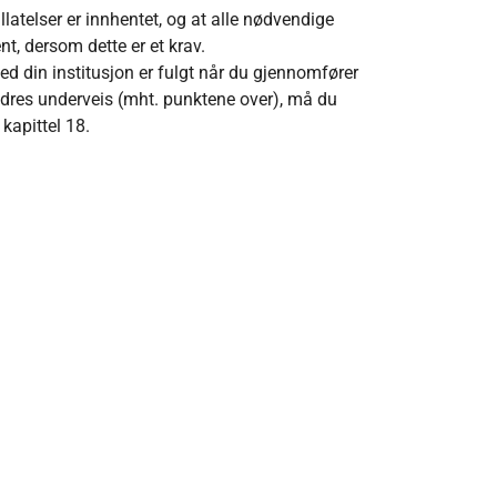
latelser er innhentet, og at alle nødvendige
t, dersom dette er et krav.
e ved din institusjon er fulgt når du gjennomfører
dres underveis (mht. punktene over), må du
kapittel 18.