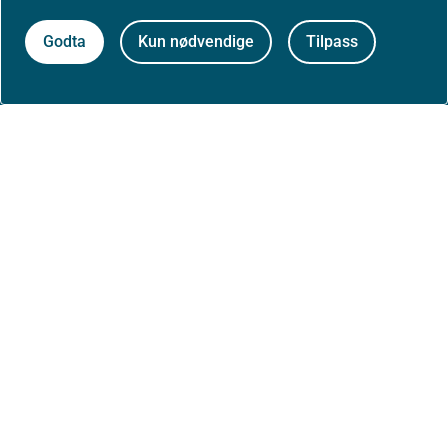
Om nettstedet
Godta
Kun nødvendige
Tilpass
Personvernerklæring
Tilgjengelighetserklæring (uustatus.no)
Besøksstatistikk og informasjonskapsler
Nyhetsvarsel og abonnement
Åpne data (API)
Følg oss: