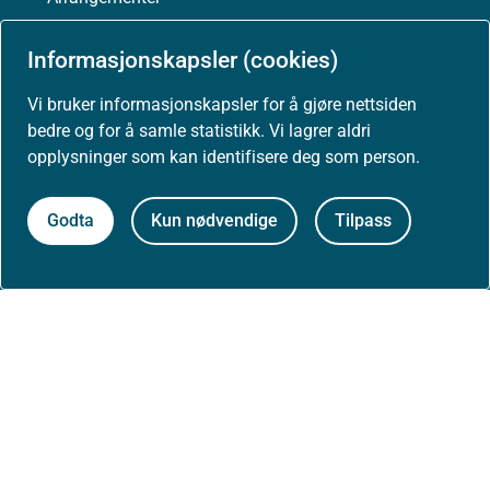
Informasjonskapsler (cookies)
Høringer
Vi bruker informasjonskapsler for å gjøre nettsiden
Presse
bedre og for å samle statistikk. Vi lagrer aldri
opplysninger som kan identifisere deg som person.
Godta
Kun nødvendige
Tilpass
Om nettstedet
Personvernerklæring
Tilgjengelighetserklæring (uustatus.no)
Besøksstatistikk og informasjonskapsler
Nyhetsvarsel og abonnement