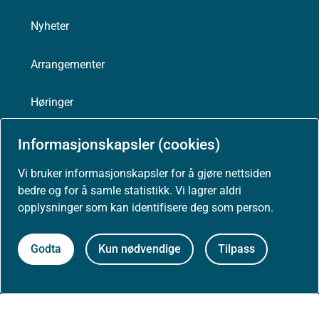
Nyheter
Arrangementer
Høringer
Presse
Informasjonskapsler (cookies)
Vi bruker informasjonskapsler for å gjøre nettsiden
bedre og for å samle statistikk. Vi lagrer aldri
opplysninger som kan identifisere deg som person.
Om nettstedet
Godta
Kun nødvendige
Tilpass
Personvernerklæring
Tilgjengelighetserklæring (uustatus.no)