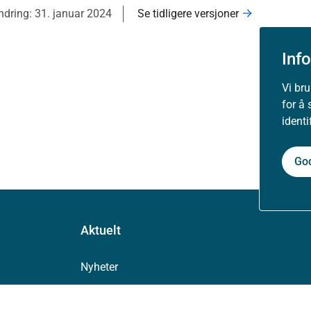
endring: 31. januar 2024
Se tidligere versjoner
Inf
Vi br
for å 
ident
Go
Aktuelt
Nyheter
Arrangementer