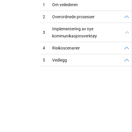
1
Om veilederen
2
Overordnede prosesser
Implementering av nye
3
kommunikasjonsverktøy
4
Risikoscenarier
5
Vedlegg