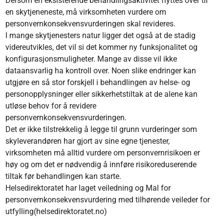
Dersom en eksisterende behandlingsaktivitet flyttes over til
en skytjeneneste, må virksomheten vurdere om
personvernkonsekvensvurderingen skal revideres.
I mange skytjenesters natur ligger det også at de stadig
videreutvikles, det vil si det kommer ny funksjonalitet og
konfigurasjonsmuligheter. Mange av disse vil ikke
dataansvarlig ha kontroll over. Noen slike endringer kan
utgjøre en så stor forskjell i behandlingen av helse- og
personopplysninger eller sikkerhetstiltak at de alene kan
utløse behov for å revidere
personvernkonsekvensvurderingen.
Det er ikke tilstrekkelig å legge til grunn vurderinger som
skyleverandøren har gjort av sine egne tjenester,
virksomheten må alltid vurdere om personvernrisikoen er
høy og om det er nødvendig å innføre risikoreduserende
tiltak før behandlingen kan starte.
Helsedirektoratet har laget veiledning og Mal for
personvernkonsekvensvurdering med tilhørende veileder for
utfylling(helsedirektoratet.no)