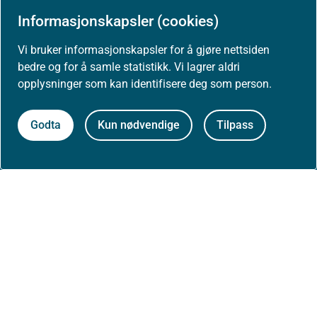
Informasjonskapsler (cookies)
Vi bruker informasjonskapsler for å gjøre nettsiden
bedre og for å samle statistikk. Vi lagrer aldri
Om nettstedet
opplysninger som kan identifisere deg som person.
Personvernerklæring
Godta
Kun nødvendige
Tilpass
Tilgjengelighetserklæring (uustatus.no)
Besøksstatistikk og informasjonskapsler
Nyhetsvarsel og abonnement
Åpne data (API)