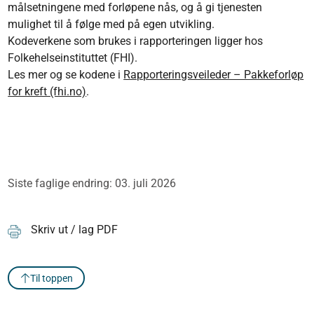
målsetningene med forløpene nås, og å gi tjenesten
mulighet til å følge med på egen utvikling.
Kodeverkene som brukes i rapporteringen ligger hos
Folkehelseinstituttet (FHI).
Les mer og se kodene i
Rapporteringsveileder – Pakkeforløp
for kreft (fhi.no)
.
Siste faglige endring: 03. juli 2026
Skriv ut / lag PDF
Til toppen