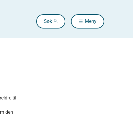
Søk
Meny
ldre til
 om den