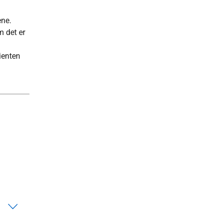
ene.
 det er
sienten