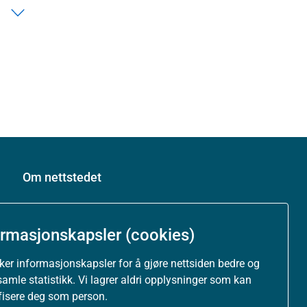
Om nettstedet
Personvernerklæring
ormasjonskapsler (cookies)
Tilgjengelighetserklæring (uustatus.no)
uker informasjonskapsler for å gjøre nettsiden bedre og
Besøksstatistikk og informasjonskapsler
samle statistikk. Vi lagrer aldri opplysninger som kan
ifisere deg som person.