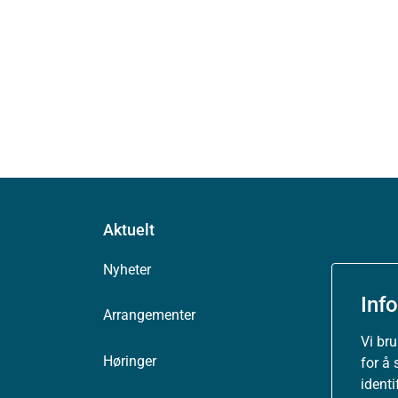
Aktuelt
Nyheter
Inf
Arrangementer
Vi br
Høringer
for å 
ident