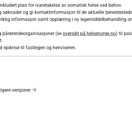
inkludert plan for ivaretakelse av somatisk helse ved behov.
g søknader og gi kontaktinformasjon til de aktuelle tjenestested
viktig informasjon samt opplæring i ny legemiddelbehandling om
 og pårørendeorganisasjoner (se
oversikt på helsenorge.no
) til pa
t.
d epikrise til fastlegen og henviseren.
ligere versjoner