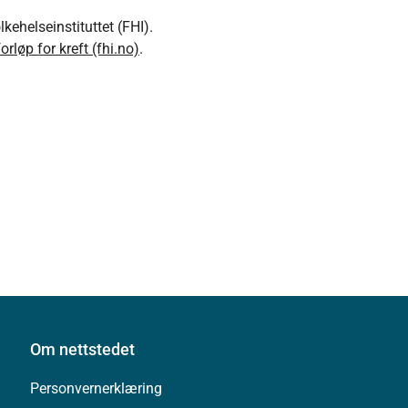
ehelseinstituttet (FHI).
rløp for kreft (fhi.no)
.
Om nettstedet
Personvernerklæring