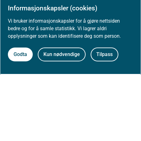
Presse
Informasjonskapsler (cookies)
Vi bruker informasjonskapsler for å gjøre nettsiden
bedre og for å samle statistikk. Vi lagrer aldri
opplysninger som kan identifisere deg som person.
Om nettstedet
Godta
Kun nødvendige
Tilpass
Personvernerklæring
Tilgjengelighetserklæring (uustatus.no)
Besøksstatistikk og informasjonskapsler
Nyhetsvarsel og abonnement
Åpne data (API)