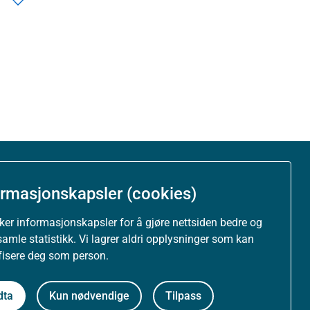
Om nettstedet
ormasjonskapsler (cookies)
Personvernerklæring
uker informasjonskapsler for å gjøre nettsiden bedre og
samle statistikk. Vi lagrer aldri opplysninger som kan
Tilgjengelighetserklæring (uustatus.no)
ifisere deg som person.
Besøksstatistikk og informasjonskapsler
dta
Kun nødvendige
Tilpass