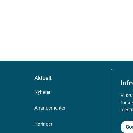
Aktuelt
Inf
Nyheter
Vi br
for å 
Arrangementer
ident
Høringer
Go