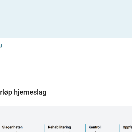
kt
rløp hjerneslag