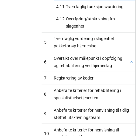
4.11
Tverrfaglig funksjonsvurdering
4.12
Overføring/utskrivning fra
slagenhet
Tverrfaglig vurdering i slagenhet
5
pakkeforløp hjerneslag
Oversikt over målepunkt i oppfølging
6
og rehabilitering ved hjerneslag
7
Registrering av koder
Anbefalte kriterier for rehabilitering i
8
spesialisthelsetjenesten
Anbefalte kriterier for henvisning til tidlig
9
støttet utskrivningsteam
Anbefalte kriterier for henvisning til
10