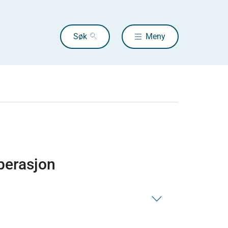
Søk
Meny
operasjon