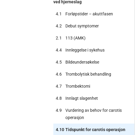
ved hjerneslag
4.1
Forløpstider – akuttfasen
4.2
Debut symptomer
2.1
113 (AMK)
4.4
Innleggelse i sykehus
4.5
Bildeundersøkelse
4.6
Trombolytisk behandling
4.7
Trombektomi
4.8
Innlagt slagenhet
4.9
Vurdering av behov for carotis
operasjon
4.10
Tidspunkt for carotis operasjon