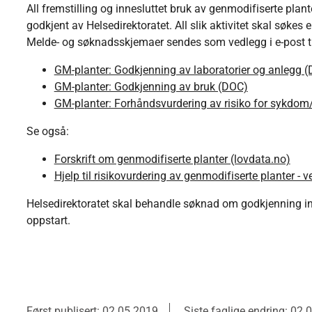
All fremstilling og innesluttet bruk av genmodifiserte plant
godkjent av Helsedirektoratet. All slik aktivitet skal søkes e
Melde- og søknadsskjemaer sendes som vedlegg i e-post t
GM-planter: Godkjenning av laboratorier og anlegg 
GM-planter: Godkjenning av bruk (DOC)
GM-planter: Forhåndsvurdering av risiko for sykdom/
Se også:
Forskrift om genmodifiserte planter (lovdata.no)
Hjelp til risikovurdering av genmodifiserte planter - v
Helsedirektoratet skal behandle søknad om godkjenning in
oppstart.
Først publisert: 02.05.2019
Siste faglige endring: 02.