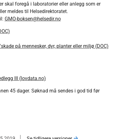
er skal foregå i laboratorier eller anlegg som er
ller meldes til Helsedirektoratet.
il:
GMO-boksen@helsedir.no
(DOC)
skade på mennesker, dyr, planter eller miljø (DOC)
edlegg III (lovdata.no)
nen 45 dager. Søknad må sendes i god tid før
05.2019
Se tidligere versjoner