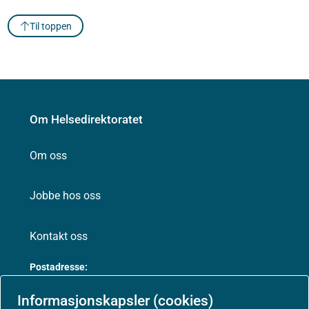
Til toppen
Om Helsedirektoratet
Om oss
Jobbe hos oss
Kontakt oss
Postadresse:
Helsedirektoratet
Informasjonskapsler (cookies)
Postboks 220, Skøyen