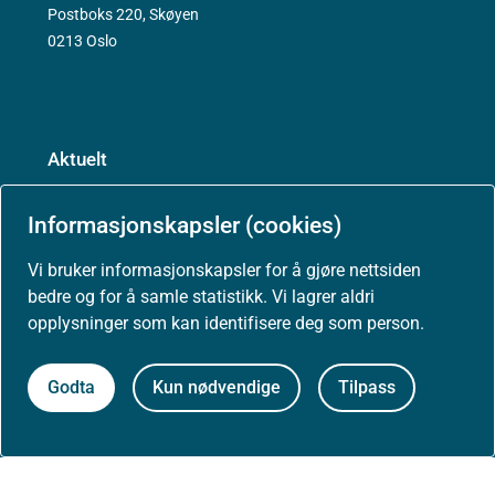
Postboks 220, Skøyen
0213 Oslo
Aktuelt
Nyheter
Informasjonskapsler (cookies)
Arrangementer
Vi bruker informasjonskapsler for å gjøre nettsiden
bedre og for å samle statistikk. Vi lagrer aldri
opplysninger som kan identifisere deg som person.
Høringer
Godta
Kun nødvendige
Tilpass
Presse