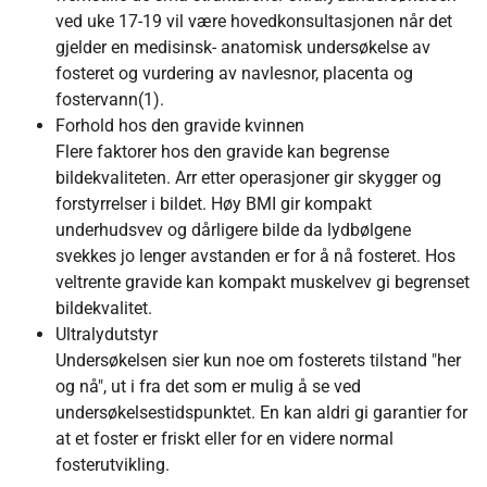
ved uke 17-19 vil være hovedkonsultasjonen når det
gjelder en medisinsk- anatomisk undersøkelse av
fosteret og vurdering av navlesnor, placenta og
fostervann(1).
Forhold hos den gravide kvinnen
Flere faktorer hos den gravide kan begrense
bildekvaliteten. Arr etter operasjoner gir skygger og
forstyrrelser i bildet. Høy BMI gir kompakt
underhudsvev og dårligere bilde da lydbølgene
svekkes jo lenger avstanden er for å nå fosteret. Hos
veltrente gravide kan kompakt muskelvev gi begrenset
bildekvalitet.
Ultralydutstyr
Undersøkelsen sier kun noe om fosterets tilstand "her
og nå", ut i fra det som er mulig å se ved
undersøkelsestidspunktet. En kan aldri gi garantier for
at et foster er friskt eller for en videre normal
fosterutvikling.