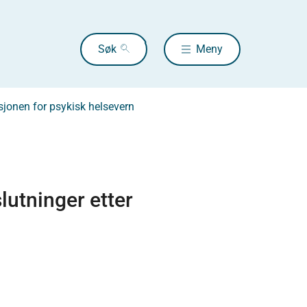
Søk
Meny
jonen for psykisk helsevern
lutninger etter