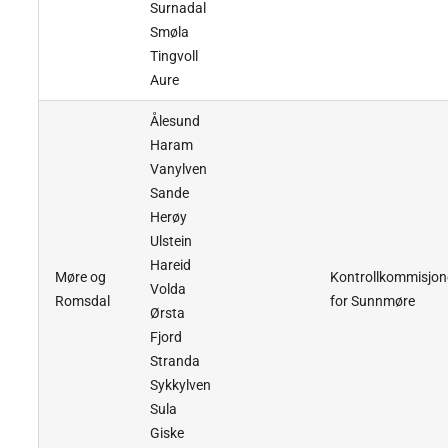
Surnadal
Smøla
Tingvoll
Aure
Ålesund
Haram
Vanylven
Sande
Herøy
Ulstein
Hareid
Møre og
Kontrollkommisjon
Volda
Romsdal
for Sunnmøre
Ørsta
Fjord
Stranda
Sykkylven
Sula
Giske