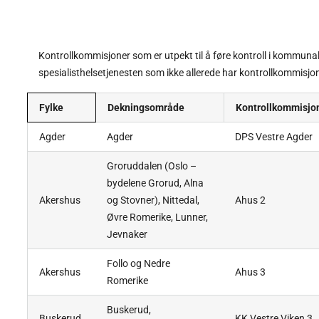
Kontrollkommisjoner som er utpekt til å føre kontroll i kommunal
spesialisthelsetjenesten som ikke allerede har kontrollkommisjone
Fylke
Dekningsområde
Kontrollkommisjo
Agder
Agder
DPS Vestre Agder
Groruddalen (Oslo –
bydelene Grorud, Alna
Akershus
og Stovner), Nittedal,
Ahus 2
Øvre Romerike, Lunner,
Jevnaker
Follo og Nedre
Akershus
Ahus 3
Romerike
Buskerud,
Buskerud
KK Vestre Viken 3