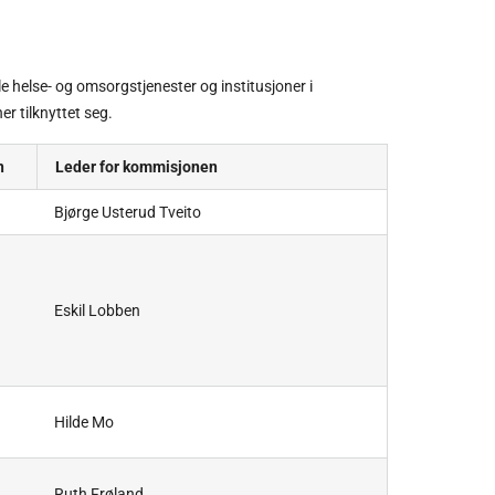
e helse- og omsorgstjenester og institusjoner i
r tilknyttet seg.
n
Leder for kommisjonen
Bjørge Usterud Tveito
Eskil Lobben
Hilde Mo
Ruth Frøland