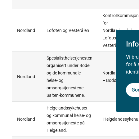
Kontrollkommisjon
for
Nordland
Lofoten og Vesterålen
Nordlandssykehus
Lofoten og
Inf
Vesterålen
Vi br
Spesialisthelsetjenesten
for å 
organisert under Bodø
ident
og de kommunale
Nordlandssykehus
Nordland
helse- og
– Bodø 2
omsorgstjenestene i
Go
Salten-kommunene.
Helgelandssykehuset
og kommunal helse- og
Nordland
Helgelandssykehu
omsorgstjeneste på
Helgeland.