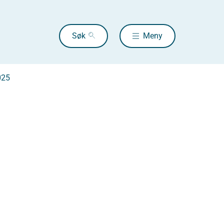
Søk
Meny
025