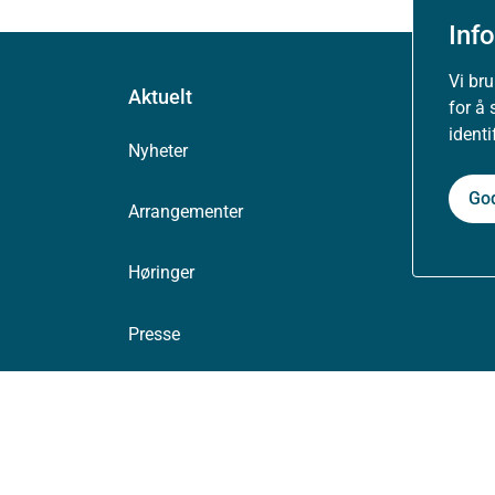
Inf
Vi br
Aktuelt
for å 
ident
Nyheter
Go
Arrangementer
Høringer
Presse