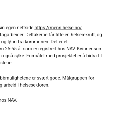
 sin egen nettside
https://mennihelse.no/
.
agarbeider. Deltakerne får tittelen helserekrutt, og
 og lønn fra kommunen. Det er et
m 25-55 år som er registrert hos NAV. Kvinner som
n også søke. Formålet med prosjektet er å bidra til
estene.
 jobbmulighetene er svært gode. Målgruppen for
ig arbeid i helsesektoren.
hos NAV.