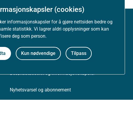
ormasjonskapsler (cookies)
uker informasjonskapsler for å gjøre nettsiden bedre og
Om nettstedet
samle statistikk. Vi lagrer aldri opplysninger som kan
ifisere deg som person.
Personvernerklæring
dta
Kun nødvendige
Tilpass
Tilgjengelighetserklæring (uustatus.no)
Besøksstatistikk og informasjonskapsler
Nyhetsvarsel og abonnement
Åpne data (API)