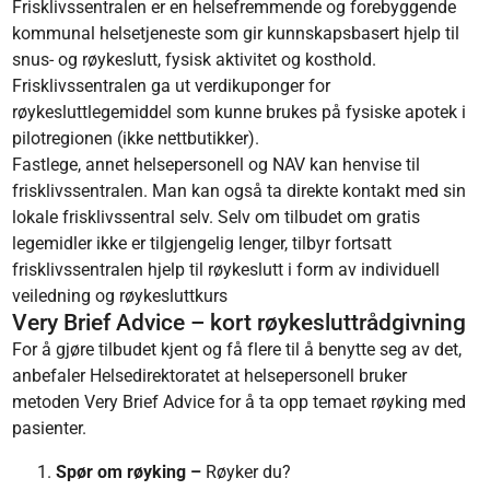
Frisklivssentralen er en helsefremmende og forebyggende
kommunal helsetjeneste som gir kunnskapsbasert hjelp til
snus- og røykeslutt, fysisk aktivitet og kosthold.
Frisklivssentralen ga ut verdikuponger for
røykesluttlegemiddel som kunne brukes på fysiske apotek i
pilotregionen (ikke nettbutikker).
Fastlege, annet helsepersonell og NAV kan henvise til
frisklivssentralen. Man kan også ta direkte kontakt med sin
lokale frisklivssentral selv. Selv om tilbudet om gratis
legemidler ikke er tilgjengelig lenger, tilbyr fortsatt
frisklivssentralen hjelp til røykeslutt i form av individuell
veiledning og røykesluttkurs
Very Brief Advice – kort røykesluttrådgivning
For å gjøre tilbudet kjent og få flere til å benytte seg av det,
anbefaler Helsedirektoratet at helsepersonell bruker
metoden Very Brief Advice for å ta opp temaet røyking med
pasienter.
Spør om røyking –
Røyker du?