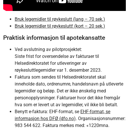
Bruk legemidler til røykeslutt (lang – 70 sek.)
Bruk legemidler til røykeslutt! (kort – 20 sek.)
Praktisk informasjon til apotekansatte
Ved avslutning av pilotprosjektet:
Siste frist for oversendelse av fakturaer til
Helsedirektoratet for utleveringer av
røykesluttlegemidler var 1. desember 2023.
Faktura som sendes til Helsedirektoratet skal
inneholde dato, ordrenumre, handelsnavn på utleverte
legemidler og beløp. Det er ikke ønskelig med
personopplysninger. Fakturaer hvor det ikke fremgår
hva som er levert ut av legemidler, vil ikke bli betalt.
Benytt e-faktura: EHF-format, se
EHF-format, se
informasjon hos DFØ (dfo.no)
. Organisasjonsnummer:
983 544 622. Faktura merkes med: «1220mna.