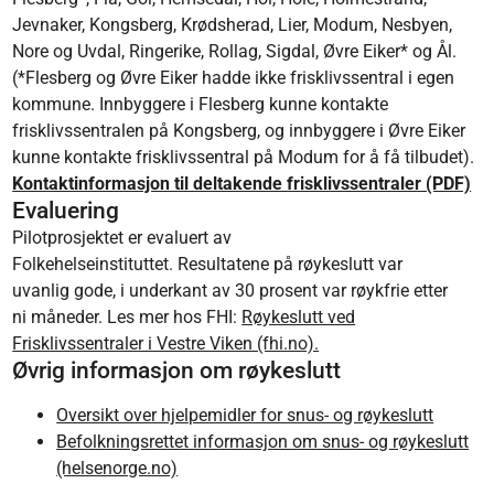
Jevnaker, Kongsberg, Krødsherad, Lier, Modum, Nesbyen,
Nore og Uvdal, Ringerike, Rollag, Sigdal, Øvre Eiker* og Ål.
(*Flesberg og Øvre Eiker hadde ikke frisklivssentral i egen
kommune. Innbyggere i Flesberg kunne kontakte
frisklivssentralen på Kongsberg, og innbyggere i Øvre Eiker
kunne kontakte frisklivssentral på Modum for å få tilbudet).
Kontaktinformasjon til deltakende frisklivssentraler (PDF)
Evaluering
Pilotprosjektet er evaluert av
Folkehelseinstituttet. Resultatene på røykeslutt var
uvanlig gode, i underkant av 30 prosent var røykfrie etter
ni måneder. Les mer hos FHI:
Røykeslutt ved
Frisklivssentraler i Vestre Viken (fhi.no).
Øvrig informasjon om røykeslutt
Oversikt over hjelpemidler for snus- og røykeslutt
Befolkningsrettet informasjon om snus- og røykeslutt
(helsenorge.no)