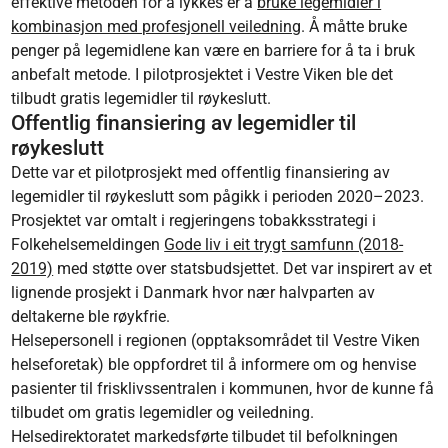
effektive metoden for å lykkes er å
bruke legemidler i
kombinasjon med profesjonell veiledning
. Å måtte bruke
penger på legemidlene kan være en barriere for å ta i bruk
anbefalt metode. I pilotprosjektet i Vestre Viken ble det
tilbudt gratis legemidler til røykeslutt.
Offentlig finansiering av legemidler til
røykeslutt
Dette var et pilotprosjekt med offentlig finansiering av
legemidler til røykeslutt som pågikk i perioden 2020–2023.
Prosjektet var omtalt i regjeringens tobakksstrategi i
Folkehelsemeldingen
Gode liv i eit trygt samfunn (2018-
2019)
med støtte over statsbudsjettet. Det var inspirert av et
lignende prosjekt i Danmark hvor nær halvparten av
deltakerne ble røykfrie.
Helsepersonell i regionen (opptaksområdet til Vestre Viken
helseforetak) ble oppfordret til å informere om og henvise
pasienter til frisklivssentralen i kommunen, hvor de kunne få
tilbudet om gratis legemidler og veiledning.
Helsedirektoratet markedsførte tilbudet til befolkningen