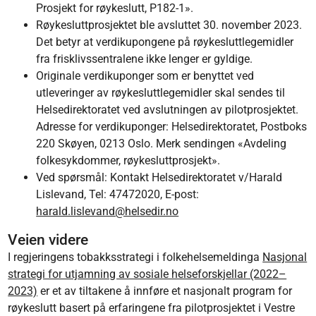
Prosjekt for røykeslutt, P182-1».
Røykesluttprosjektet ble avsluttet 30. november 2023.
Det betyr at verdikupongene på røykesluttlegemidler
fra frisklivssentralene ikke lenger er gyldige.
Originale verdikuponger som er benyttet ved
utleveringer av røykesluttlegemidler skal sendes til
Helsedirektoratet ved avslutningen av pilotprosjektet.
Adresse for verdikuponger: Helsedirektoratet, Postboks
220 Skøyen, 0213 Oslo. Merk sendingen «Avdeling
folkesykdommer, røykesluttprosjekt».
Ved spørsmål: Kontakt Helsedirektoratet v/Harald
Lislevand, Tel: 47472020, E-post:
harald.lislevand@helsedir.no
Veien videre
I regjeringens tobakksstrategi i folkehelsemeldinga
Nasjonal
strategi for utjamning av sosiale helseforskjellar (2022–
2023)
er et av tiltakene å innføre et nasjonalt program for
røykeslutt basert på erfaringene fra pilotprosjektet i Vestre