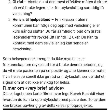
Gi råd
– Visste du at den mest effektive måten å slutte
på er å bruke legemidler for røykeslutt og samtidig få
veiledning?
Henvis til hjelpetilbud
– Frisklivssentralen i
kommunen kan følge deg opp med veiledning eller
kurs når du slutter. Du får samtidig tilbud om gratis
legemidler for røykeslutt i inntil 12 uker. Du kan ta
kontakt med dem selv eller jeg kan sende en
henvisning.
Som helsepersonell trenger du ikke mye tid eller
forkunnskap om røykeslutt for å bruke denne metoden, og
du vil møte pasienten på en positiv og anerkjennende måte.
Hvis helsepersonell ikke gir råd om røykeslutt, sender det et
signal om at det ikke er viktig for helsa.
Filmer om «very brief advice»
Det er laget noen korte filmer hvor lege Kaveh Rashidi viser
hvordan du kan ta opp røykeslutt med pasienten. To av dem
kan brukes uavhengig av deltakelse i pilotprosjektet.