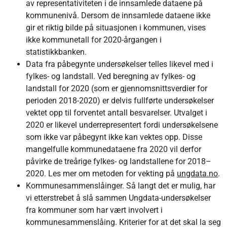
av representativiteten i de innsamlede dataene på
kommunenivå. Dersom de innsamlede dataene ikke
gir et riktig bilde på situasjonen i kommunen, vises
ikke kommunetall for 2020-årgangen i
statistikkbanken.
Data fra påbegynte undersøkelser telles likevel med i
fylkes- og landstall. Ved beregning av fylkes- og
landstall for 2020 (som er gjennomsnittsverdier for
perioden 2018-2020) er delvis fullførte undersøkelser
vektet opp til forventet antall besvarelser. Utvalget i
2020 er likevel underrepresentert fordi undersøkelsene
som ikke var påbegynt ikke kan vektes opp. Disse
mangelfulle kommunedataene fra 2020 vil derfor
påvirke de treårige fylkes- og landstallene for 2018–
2020. Les mer om metoden for vekting på
ungdata.no
.
Kommunesammenslåinger. Så langt det er mulig, har
vi etterstrebet å slå sammen Ungdata-undersøkelser
fra kommuner som har vært involvert i
kommunesammenslåing. Kriterier for at det skal la seg