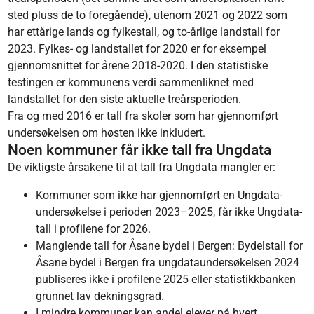
sted pluss de to foregående), utenom 2021 og 2022 som
har ettårige lands og fylkestall, og to-årlige landstall for
2023. Fylkes- og landstallet for 2020 er for eksempel
gjennomsnittet for årene 2018-2020. I den statistiske
testingen er kommunens verdi sammenliknet med
landstallet for den siste aktuelle treårsperioden.
Fra og med 2016 er tall fra skoler som har gjennomført
undersøkelsen om høsten ikke inkludert.
Noen kommuner får ikke tall fra Ungdata
De viktigste årsakene til at tall fra Ungdata mangler er:
Kommuner som ikke har gjennomført en Ungdata-
undersøkelse i perioden 2023–2025, får ikke Ungdata-
tall i profilene for 2026.
Manglende tall for Åsane bydel i Bergen: Bydelstall for
Åsane bydel i Bergen fra ungdataundersøkelsen 2024
publiseres ikke i profilene 2025 eller statistikkbanken
grunnet lav dekningsgrad.
I mindre kommuner kan andel elever på hvert