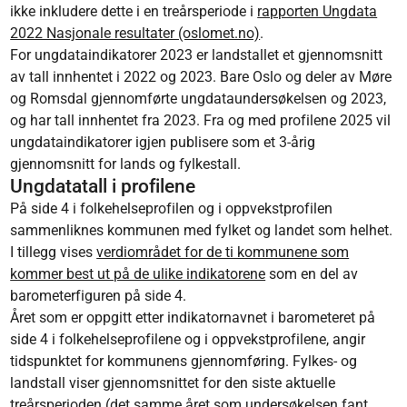
ikke inkludere dette i en treårsperiode i
rapporten Ungdata
2022 Nasjonale resultater (oslomet.no)
.
For ungdataindikatorer 2023 er landstallet et gjennomsnitt
av tall innhentet i 2022 og 2023. Bare Oslo og deler av Møre
og Romsdal gjennomførte ungdataundersøkelsen og 2023,
og har tall innhentet fra 2023. Fra og med profilene 2025 vil
ungdataindikatorer igjen publisere som et 3-årig
gjennomsnitt for lands og fylkestall.
Ungdatatall i profilene
På side 4 i folkehelseprofilen og i oppvekstprofilen
sammenliknes kommunen med fylket og landet som helhet.
I tillegg vises
verdiområdet for de ti kommunene som
kommer best ut på de ulike indikatorene
som en del av
barometerfiguren på side 4.
Året som er oppgitt etter indikatornavnet i barometeret på
side 4 i folkehelseprofilene og i oppvekstprofilene, angir
tidspunktet for kommunens gjennomføring. Fylkes- og
landstall viser gjennomsnittet for den siste aktuelle
treårsperioden (det samme året som undersøkelsen fant