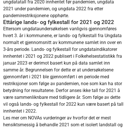
ungdatatall fra 2020 innhentet før pandemien, ungdata
2021 under pandemien, og ungdata 2022 fra etter
pandemirestriksjonene opphørte.
Ettårige lands- og fylkestall for 2021 og 2022
Ettersom ungdataundersøkelsen vanligvis gjennomføres
hvert 3. år i kommunene, er lands- og fylkestall fra Ungdata
normalt et gjennomsnitt av kommunene samlet inn over en
3-års periode. Lands- og fylkestall for ungdataindikatorer
innhentet i 2021 og 2022 publisert i Folkehelsestatistikk fra
januar 2023 er derimot basert kun på data samlet inn
samme år. Begrunnelsen for dette er at undersøkelsene
gjennomført i 2021 ble gjennomført i en periode med
restriksjoner som følge av pandemien, noe som kan ha stor
betydning for resultatene. Derfor anses ikke tall for 2021 å
være sammenliknbare med tidligere år. Som følge av dette
vil også lands- og fylkestall for 2022 kun være basert på tall
innhentet i 2022.
Les mer om NOVAs vurderinger av hvorfor det er mest
hensiktsmessig å behandle 2021 som et isolert landstall og