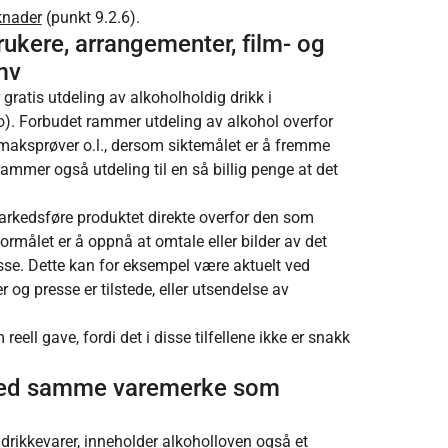
knader
(punkt 9.2.6).
brukere, arrangementer, film- og
mv
gratis utdeling av alkoholholdig drikk i
o). Forbudet rammer utdeling av alkohol overfor
smaksprøver o.l., dersom siktemålet er å fremme
ammer også utdeling til en så billig penge at det
markedsføre produktet direkte overfor den som
rmålet er å oppnå at omtale eller bilder av det
esse. Dette kan for eksempel være aktuelt ved
og presse er tilstede, eller utsendelse av
ll gave, fordi det i disse tilfellene ikke er snakk
r med samme varemerke som
e drikkevarer, inneholder alkoholloven også et