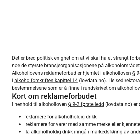
Det er bred politisk enighet om at vi skal ha et strengt fo
noe de største bransjeorganisasjonene på alkoholområdet 
​Alkohollovens reklameforbud er hjemlet i
alkoholloven § 9-
i
alkoholforskriften kapittel 14
(lovdata.no). Helsedirektora
bestemmelsene som er å finne i
rundskrivet om alkohollo
Kort om reklameforbudet
I henhold til alkoholloven
§ 9-2 første ledd
(lovdata.no) er 
reklamere for alkoholholdig drikk
reklamere for varer med samme merke eller kjennete
la alkoholholdig drikk inngå i markedsføring av andre