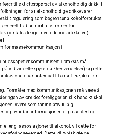
er til økt etterspørsel av alkoholholdig drikk. I
befolkningen for at alkoholholdige drikkevarer
ærskilt regulering som begrenser alkoholforbruket i
 generelt forbud mot alle former for
 (omtales lenger ned i denne artikkelen).
ed
orm for massekommunikasjon i
an budskapet er kommunisert. I praksis må
 på individuelle spørsmål/henvendelser) og rettet
ikasjonen har potensial til å nå flere, ikke om
ing. Formålet med kommunikasjonen må være å
deringen av om det foreligger en slik hensikt skal
nen, hvem som tar initiativ til å gi
en og hvordan informasjonen er presentert og
ler gi assosiasjoner til alkohol, vil dette for
kedsføringsøyemed. Dette vil typisk gjelde