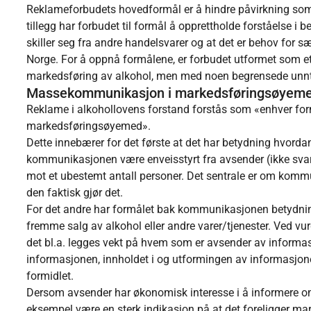
Reklameforbudets hovedformål er å hindre påvirkning som før
tillegg har forbudet til formål å opprettholde forståelse i 
skiller seg fra andre handelsvarer og at det er behov for s
Norge. For å oppnå formålene, er forbudet utformet som et
markedsføring av alkohol, men med noen begrensede unntak
Massekommunikasjon i markedsføringsøyem
Reklame i alkohollovens forstand forstås som «enhver f
markedsføringsøyemed».
Dette innebærer for det første at det har betydning hvord
kommunikasjonen være enveisstyrt fra avsender (ikke svar
mot et ubestemt antall personer. Det sentrale er om kommun
den faktisk gjør det.
For det andre har formålet bak kommunikasjonen betydn
fremme salg av alkohol eller andre varer/tjenester. Ved vur
det bl.a. legges vekt på hvem som er avsender av informasjo
informasjonen, innholdet i og utformingen av informasjon
formidlet.
Dersom avsender har økonomisk interesse i å informere om el
eksempel være en sterk indikasjon på at det foreligger mar