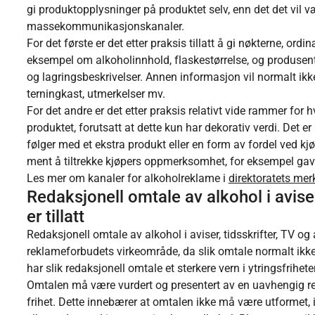
gi produktopplysninger på produktet selv, enn det det vil v
massekommunikasjonskanaler.
For det første er det etter praksis tillatt å gi nøkterne, or
eksempel om alkoholinnhold, flaskestørrelse, og produsent
og lagringsbeskrivelser. Annen informasjon vil normalt ikke
terningkast, utmerkelser mv.
For det andre er det etter praksis relativt vide rammer for 
produktet, forutsatt at dette kun har dekorativ verdi. Det er im
følger med et ekstra produkt eller en form av fordel ved kjø
ment å tiltrekke kjøpers oppmerksomhet, for eksempel gavei
Les mer om kanaler for alkoholreklame i
direktoratets me
Redaksjonell omtale av alkohol i avis
er tillatt
Redaksjonell omtale av alkohol i aviser, tidsskrifter, TV og
reklameforbudets virkeområde, da slik omtale normalt ikke 
har slik redaksjonell omtale et sterkere vern i ytringsfrihet
Omtalen må være vurdert og presentert av en uavhengig red
frihet. Dette innebærer at omtalen ikke må være utformet, ini