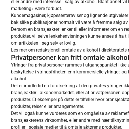
eller andre med interesse i salg av alkohol. Blant annet vi
marketing» være forbudt.
Kundemagasiner, kjøpesenteraviser og lignende utgivelser a
bak slike publikasjoner normalt vil være å fremme salg av va
Dersom en bransjeaktør lenker til eller informerer om en 
produkter, vil selve lenkehenvisningen kunne anses å ha ti
om artikkelen i seg selv er lovlig.
Les mer om redaksjonell omtale av alkohol i
direktoratets
Privatpersoner kan fritt omtale alkoho
Ytringer fra privatpersoner rammes i utgangspunktet ikke a
beskyttelse i ytringsfriheten enn kommersielle ytringer, og 
alkohol.
Det er imidlertid en forutsetning at den privates ytringer ik
bransjeaktør i alkoholmarkedet, eller at privatpersonen op
produkter. Et eksempel på dette er tilfeller hvor bransjeakt
produkter, reiser eller arrangementer.
Det vil også kunne vurderes som en omgåelse av reklamef
bransjeaktørens virksomhet, eller andre med nær tilknytning 
profiler i sosiale medier til å omtale aktørens produkter.