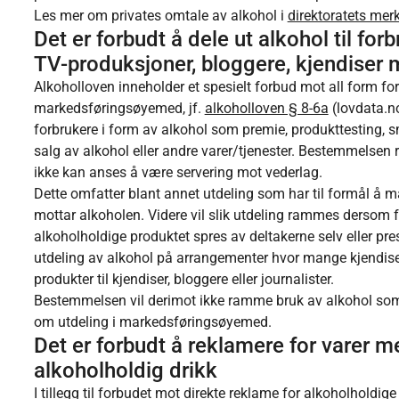
Les mer om privates omtale av alkohol i
direktoratets mer
Det er forbudt å dele ut alkohol til for
TV-produksjoner, bloggere, kjendiser 
Alkoholloven inneholder et spesielt forbud mot all form for 
markedsføringsøyemed, jf.
alkoholloven § 8-6a
(lovdata.n
forbrukere i form av alkohol som premie, produkttesting, 
salg av alkohol eller andre varer/tjenester. Bestemmelsen r
ikke kan anses å være servering mot vederlag.
Dette omfatter blant annet utdeling som har til formål å 
mottar alkoholen. Videre vil slik utdeling rammes dersom fo
alkoholholdige produktet spres av deltakerne selv eller pr
utdeling av alkohol på arrangementer hvor mange kjendiser 
produkter til kjendiser, bloggere eller journalister.
Bestemmelsen vil derimot ikke ramme bruk av alkohol som ree
om utdeling i markedsføringsøyemed.
Det er forbudt å reklamere for vare
alkoholholdig drikk
I tillegg til forbudet mot direkte reklame for alkoholholdig