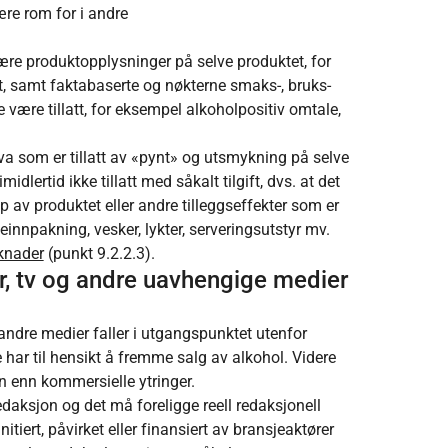
ære rom for i andre
dinære produktopplysninger på selve produktet, for
, samt faktabaserte og nøkterne smaks-, bruks-
 være tillatt, for eksempel alkoholpositiv omtale,
hva som er tillatt av «pynt» og utsmykning på selve
idlertid ikke tillatt med såkalt tilgift, dvs. at det
p av produktet eller andre tilleggseffekter som er
nnpakning, vesker, lykter, serveringsutstyr mv.
rknader
(punkt 9.2.2.3).
er, tv og andre uavhengige medier
 andre medier faller i utgangspunktet utenfor
har til hensikt å fremme salg av alkohol. Videre
en enn kommersielle ytringer.
aksjon og det må foreligge reell redaksjonell
tiert, påvirket eller finansiert av bransjeaktører