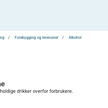
ing
Forebygging og levevaner
Alkohol
me
lholdige drikker overfor forbrukere.