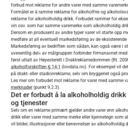
forbud mot reklame for andre varer med samme varemerke 
Formålet er å ramme reklame for alkoholfrie og alkoholsva
reklame for alkoholholdig drikk. Forbudet rammer for eksemp
vin osv. som har samme varemerke som alkoholholdig dri
Dersom en produsent av andre typer varer vil starte opp me
medføre at all eventuell markedsføring av de eksisterend
Markedsføring av bedriften som sådan, kan også være i s
uvesentlig del» av målgruppen forbinder firmanavnet med a
først uttalt av Høyesterett i Draktreklamedommen (Rt. 2000
alkoholforskriften § 14-1
(lovdata.no). For eksempel vil det
på drakt- eller stadionreklame, selv om bryggeriet også pro
Les mer om forbudet mot reklame for varer med samme v
merknader
(punkt 9.2.3).
Det er forbudt å la alkoholholdig drikk
og tjenester
Selv om en reklame primært gjelder andre varer enn alkoho
drikk eller varer med samme merke eller kjennetegn som al
vil bilder, illustrasjoner eller benevnelser av alkoholholdig 