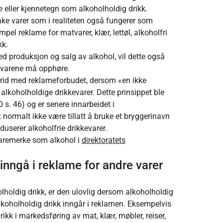
eller kjennetegn som alkoholholdig drikk.
ke varer som i realiteten også fungerer som
el reklame for matvarer, klær, lettøl, alkoholfri
kk.
d produksjon og salg av alkohol, vil dette også
e varene må opphøre.
trid med reklameforbudet, dersom «en ikke
lkoholholdige drikkevarer. Dette prinsippet ble
 s. 46) og er senere innarbeidet i
 normalt ikke være tillatt å bruke et bryggerinavn
duserer alkoholfrie drikkevarer.
aremerke som alkohol i
direktoratets
 inngå i reklame for andre varer
lholdig drikk, er den ulovlig dersom alkoholholdig
koholholdig drikk inngår i reklamen. Eksempelvis
drikk i markedsføring av mat, klær, møbler, reiser,