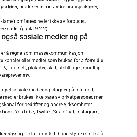
mportører, produsenter og andre bransjeaktører,
eklame) omfattes heller ikke av forbudet.
merknader
(punkt 9.2.2).
, også sosiale medier og på
n er å regne som massekommunikasjon i
e kanaler eller medier som brukes for å formidle
, internett, plakater, skilt, utstillinger, muntlig
 vareprøver mv.
mpel sosiale medier og blogger på internett,
ke medier brukes ikke bare av privatpersoner, men
skanal for bedrifter og andre virksomheter.
cebook, YouTube, Twitter, SnapChat, Instagram,
dsføring. Det er imidlertid noe større rom for å