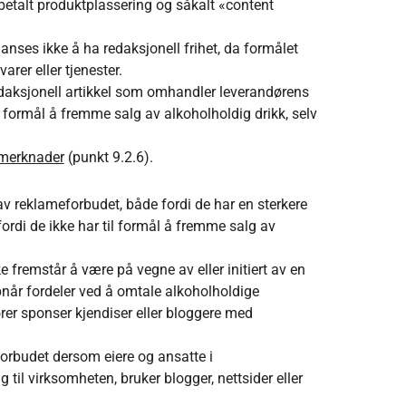
l betalt produktplassering og såkalt «content
nses ikke å ha redaksjonell frihet, da formålet
rer eller tjenester.
redaksjonell artikkel som omhandler leverandørens
l formål å fremme salg av alkoholholdig drikk, selv
 merknader
(punkt 9.2.6).
l
v reklameforbudet, både fordi de har en sterkere
fordi de ikke har til formål å fremme salg av
ke fremstår å være på vegne av eller initiert av en
pnår fordeler ved å omtale alkoholholdige
ører sponser kjendiser eller bloggere med
orbudet dersom eiere og ansatte i
til virksomheten, bruker blogger, nettsider eller