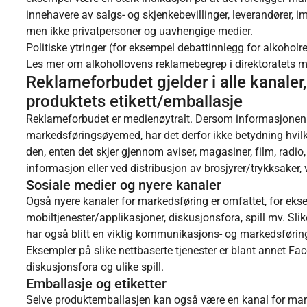
innehavere av salgs- og skjenkebevillinger, leverandører, i
men ikke privatpersoner og uavhengige medier.
Politiske ytringer (for eksempel debattinnlegg for alkoholr
Les mer om alkohollovens reklamebegrep i
direktoratets 
Reklameforbudet gjelder i alle kanaler
produktets etikett/emballasje
Reklameforbudet er medienøytralt. Dersom informasjone
markedsføringsøyemed, har det derfor ikke betydning hvilk
den, enten det skjer gjennom aviser, magasiner, film, radio, TV
informasjon eller ved distribusjon av brosjyrer/trykksaker,
Sosiale medier og nyere kanaler
Også nyere kanaler for markedsføring er omfattet, for ekse
mobiltjenester/applikasjoner, diskusjonsfora, spill mv. Sli
har også blitt en viktig kommunikasjons- og markedsføring
Eksempler på slike nettbaserte tjenester er blant annet Fa
diskusjonsfora og ulike spill.
Emballasje og etiketter
Selve produktemballasjen kan også være en kanal for marke