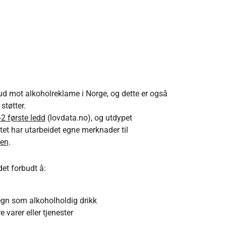
rbud mot alkoholreklame i Norge, og dette er også
støtter.
2 første ledd
(lovdata.no), og utdypet
tet har utarbeidet egne merknader til
ven
.
det forbudt å:
gn som alkoholholdig drikk
 varer eller tjenester