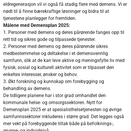
eldregenerasjon vil vi også få stadig flere med demens. Vi er
nødt til å finne bærekraftige løsninger og bidra til at
tjenestene planlegger for fremtiden.
Målene med Demensplan 2025:
1. Personer med demens og deres pårørende fanges opp til
rett tid og sikres gode og tilpassede tjenester.
2. Personer med demens og deres pårørende sikres
medbestemmelse og deltakelse i et demensvennlig
samfunn, slik at de kan leve aktive og meningsfylte liv med
fysisk, sosial og kulturell aktivitet som er tilpasset den
enkeltes interesser, ønsker og behov.
3. Økt forskning og kunnskap om forebygging og
behandling av demens.
De tidligere planene har i stor grad omhandlet den
kommunale helse- og omsorgssektoren. Nytt for
Demensplan 2025 er at spesialisthelsetjenesten og øvrige
samfunnssektorer inkluderes i større grad. Det legges også
mer vekt på forebyggende tiltak både på befolknings-,
gruppe- og individnivå.