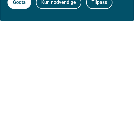
Godta
Kun nødvendige
Tilpass
Postadresse:
Helsedirektoratet
Postboks 220, Skøyen
0213 Oslo
Aktuelt
Nyheter
Arrangementer
Høringer