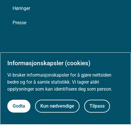
Høringer
Presse
Om nettstedet
Informasjonskapsler (cookies)
Personvernerklæring
Vi bruker informasjonskapsler for å gjøre nettsiden
Tilgjengelighetserklæring (uustatus.no)
bedre og for å samle statistikk. Vi lagrer aldri
opplysninger som kan identifisere deg som person.
Besøksstatistikk og informasjonskapsler
Godta
Kun nødvendige
Tilpass
Nyhetsvarsel og abonnement
Åpne data (API)