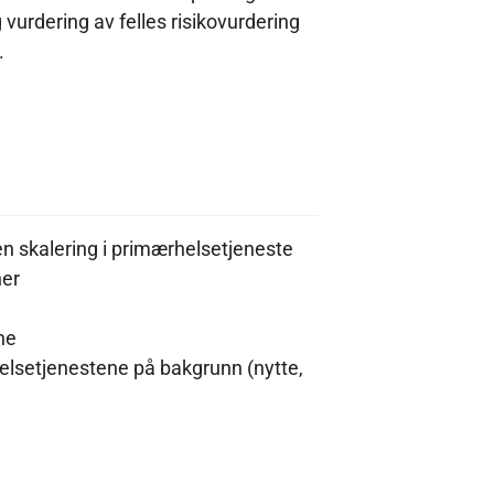
vurdering av felles risikovurdering
.
n skalering i primærhelsetjeneste
ner
ne
helsetjenestene på bakgrunn (nytte,