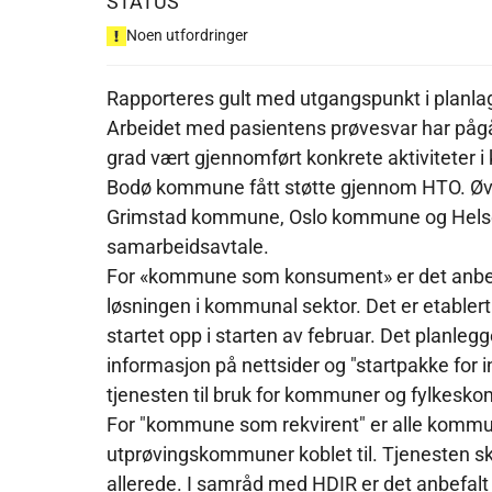
STATUS
Noen utfordringer
Rapporteres gult med utgangspunkt i planlag
Arbeidet med pasientens prøvesvar har pågåt
grad vært gjennomført konkrete aktiviteter 
Bodø kommune fått støtte gjennom HTO. Øv
Grimstad kommune, Oslo kommune og Helsep
samarbeidsavtale.
For «kommune som konsument» er det anbefal
løsningen i kommunal sektor. Det er etablert 
startet opp i starten av februar. Det planlegg
informasjon på nettsider og "startpakke for
tjenesten til bruk for kommuner og fylkesko
For "kommune som rekvirent" er alle kommu
utprøvingskommuner koblet til. Tjenesten ska
allerede. I samråd med HDIR er det anbefalt a