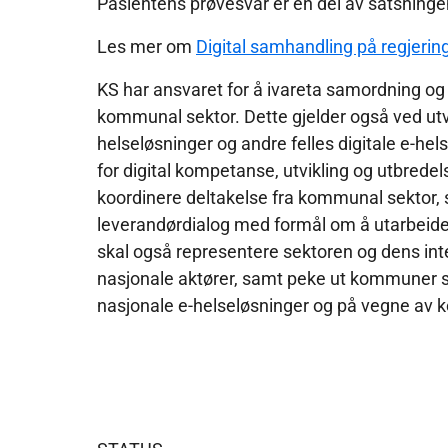
Pasientens prøvesvar er en del av satsninge
Les mer om
Digital samhandling på regjer
​KS har ansvaret for å ivareta samordning og 
kommunal sektor. Dette gjelder også ved utvi
helseløsninger og andre felles digitale e-hel
for digital kompetanse, utvikling og utbre
koordinere deltakelse fra kommunal sektor, 
leverandørdialog med formål om å utarbeide
skal også representere sektoren og dens int
nasjonale aktører, samt peke ut kommuner so
nasjonale e-helseløsninger og på vegne av