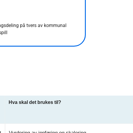
ringsdeling på tvers av kommunal
pill
Hva skal det brukes til?
t
Vurdering av innføring og skalering