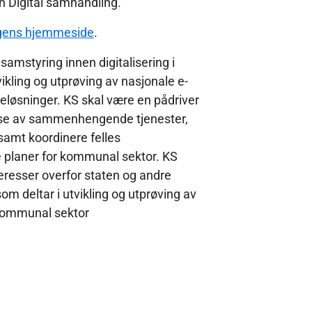
n Digital samhandling.
ingens hjemmeside
.
samstyring innen digitalisering i
kling og utprøving av nasjonale e-
seløsninger. KS skal være en pådriver
delse av sammenhengende tjenester,
samt koordinere felles
 planer for kommunal sektor. KS
eresser overfor staten og andre
m deltar i utvikling og utprøving av
 kommunal sektor