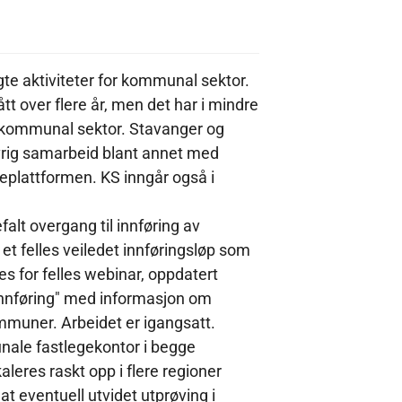
te aktiviteter for kommunal sektor.
t over flere år, men det har i mindre
i kommunal sektor. Stavanger og
rig samarbeid blant annet med
lattformen. KS inngår også i
t overgang til innføring av
et felles veiledet innføringsløp som
es for felles webinar, oppdatert
 innføring" med informasjon om
mmuner. Arbeidet er igangsatt.
nale fastlegekontor i begge
leres raskt opp i flere regioner
t eventuell utvidet utprøving i