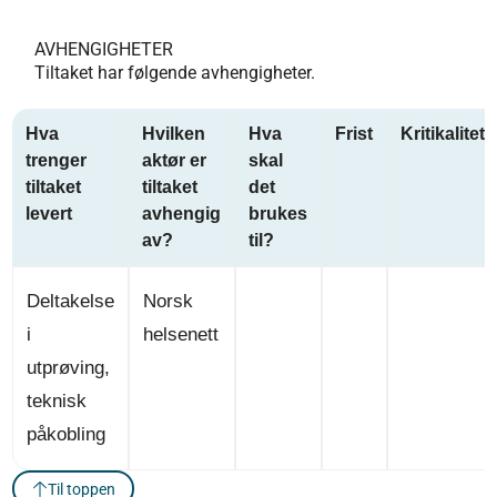
AVHENGIGHETER
Tiltaket har følgende avhengigheter.
Hva
Hvilken
Hva
Frist
Kritikalitet
trenger
aktør er
skal
tiltaket
tiltaket
det
levert
avhengig
brukes
av?
til?
Deltakelse
Norsk
i
helsenett
utprøving,
teknisk
påkobling
Til toppen