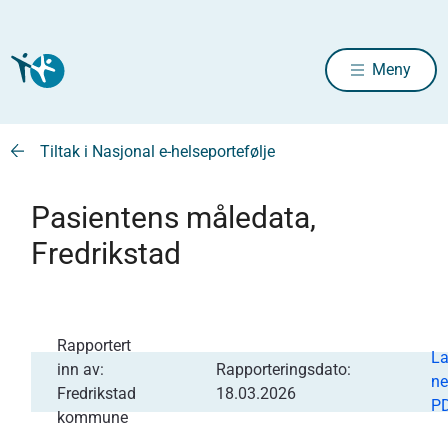
Meny
Tiltak i Nasjonal e-helseportefølje
Pasientens måledata,
Fredrikstad
Rapportert
La
inn av:
Rapporteringsdato:
n
Fredrikstad
18.03.2026
P
kommune