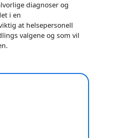
alvorlige diagnoser og
et i en
iktig at helsepersonell
ndlings valgene og som vil
en.