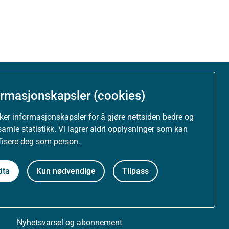
Om nettstedet
ormasjonskapsler (cookies)
uker informasjonskapsler for å gjøre nettsiden bedre og
Personvernerklæring
samle statistikk. Vi lagrer aldri opplysninger som kan
ifisere deg som person.
Tilgjengelighetserklæring (uustatus.no)
dta
Kun nødvendige
Tilpass
Besøksstatistikk og informasjonskapsler
Nyhetsvarsel og abonnement