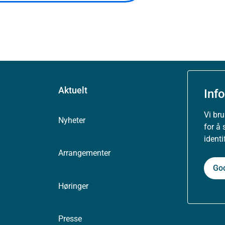
Aktuelt
Inf
Vi br
Nyheter
for å 
ident
Arrangementer
Go
Høringer
Presse