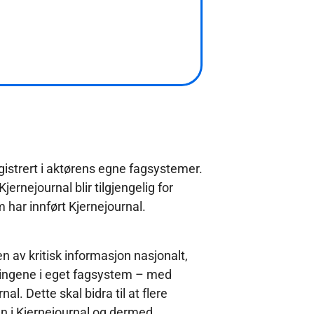
egistrert i aktørens egne fagsystemer.
Kjernejournal blir tilgjengelig for
 har innført Kjernejournal.
en av kritisk informasjon nasjonalt,
sningene i eget fagsystem – med
al. Dette skal bidra til at flere
en i Kjernejournal og dermed