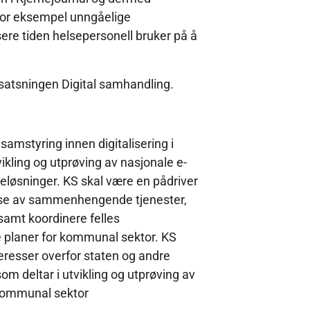
 for eksempel unngåelige
sere tiden helsepersonell bruker på å
 satsningen Digital samhandling.
samstyring innen digitalisering i
kling og utprøving av nasjonale e-
seløsninger. KS skal være en pådriver
delse av sammenhengende tjenester,
samt koordinere felles
 planer for kommunal sektor. KS
eresser overfor staten og andre
m deltar i utvikling og utprøving av
kommunal sektor​