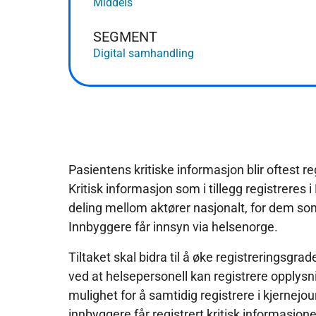
Middels
SEGMENT
Digital samhandling
Pasientens kritiske informasjon blir oftest r
Kritisk informasjon som i tillegg registreres i 
deling mellom aktører nasjonalt, for dem som
Innbyggere får innsyn via helsenorge.
Tiltaket skal bidra til å øke registreringsgrad
ved at helsepersonell kan registrere opply
mulighet for å samtidig registrere i kjernejourn
innbyggere får registrert kritisk informasjon